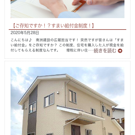
Concept
コンセプト
【ご存知ですか！？すまい給付金制度！】
Techno EX
テクノストラクチャーEX
2020年5月28日
こんにちは♪ 南洲建設の広報担当です！ 突然ですが皆さんは「すま
い給付金」をご存知ですか？ この制度、住宅を購入した人が現金を給
続きを読む
付してもらえる制度なんです。 増税に伴い住……