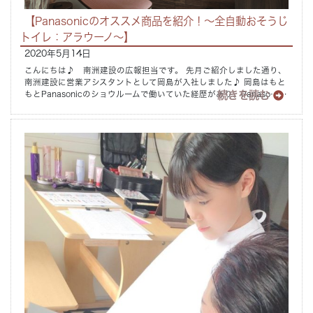
【Panasonicのオススメ商品を紹介！～全自動おそうじ
トイレ：アラウーノ～】
2020年5月14日
こんにちは♪ 南洲建設の広報担当です。 先月ご紹介しました通り、
南洲建設に営業アシスタントとして岡島が入社しました♪ 岡島はもと
続きを読む
もとPanasonicのショウルームで働いていた経歴があり、Panaso……