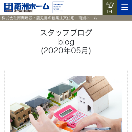
TEL
株式会社南洲建設・鹿児島の新築注文住宅 南洲ホーム
スタッフブログ
blog
イベント予約
施工実例集
暮らしのコラム
資料請求
(2020年05月)
HOME
ホーム
News
新着情報
Works
施工実例集
Voice
お客様の声
Blog
暮らしのコラム