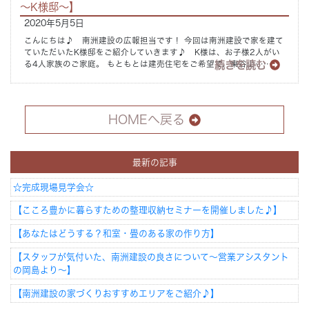
～K様邸～】
2020年5月5日
こんにちは♪ 南洲建設の広報担当です！ 今回は南洲建設で家を建て
ていただいたK様邸をご紹介していきます♪ K様は、お子様2人がい
続きを読む
る4人家族のご家庭。 もともとは建売住宅をご希望で、東谷山……
HOMEへ戻る
最新の記事
☆完成現場見学会☆
【こころ豊かに暮らすための整理収納セミナーを開催しました♪】
【あなたはどうする？和室・畳のある家の作り方】
【スタッフが気付いた、南洲建設の良さについて～営業アシスタント
の岡島より～】
【南洲建設の家づくりおすすめエリアをご紹介♪】