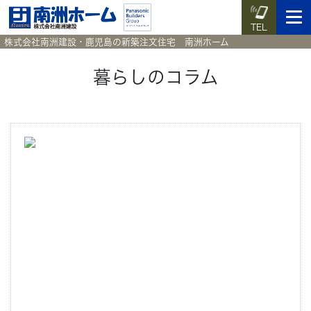
TEL
株式会社南洲建設・鹿児島の新築注文住宅 南洲ホーム
暮らしのコラム
イベント予約
施工実例集
暮らしのコラム
資料請求
HOME
ホーム
News
新着情報
Works
施工実例集
Voice
お客様の声
Blog
暮らしのコラム