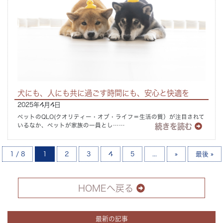
犬にも、人にも共に過ごす時間にも、安心と快適を
2025年4月4日
ペットのQLO(クオリティー・オブ・ライフ＝生活の質）が注目されて
続きを読む
いるなか、ペットが家族の一員とし……
1 / 8
1
2
3
4
5
...
»
最後 »
HOMEへ戻る
最新の記事