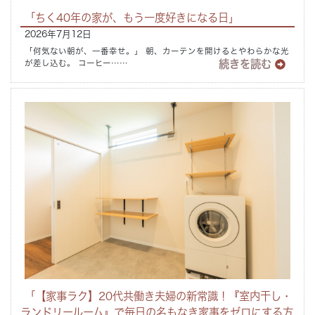
「ちく40年の家が、もう一度好きになる日」
Concept
2026年7月12日
コンセプト
「何気ない朝が、一番幸せ。」 朝、カーテンを開けるとやわらかな光
続きを読む
が差し込む。 コーヒー……
Techno EX
テクノストラクチャーEX
「【家事ラク】20代共働き夫婦の新常識！『室内干し・
ランドリールーム』で毎日の名もなき家事をゼロにする方