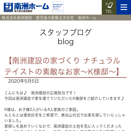
TEL
株式会社南洲建設・鹿児島の新築注文住宅 南洲ホーム
スタッフブログ
blog
イベント予約
施工実例集
暮らしのコラム
資料請求
【南洲建設の家づくり ナチュラル
HOME
ホーム
テイストの素敵なお家～K様邸～】
2020年5月5日
News
新着情報
こんにちは♪ 南洲建設の広報担当です！
Works
施工実例集
今回は南洲建設で家を建てていただいたK様邸をご紹介していきます♪
K様は、お子様2人がいる4人家族のご家庭。
Voice
お客様の声
もともとは建売住宅をご希望で、東谷山付近でお家を探していらっしゃ
いました。
家探しを進めていくなかで、南洲建設の土地を気に入ってくださった
Blog
暮らしのコラム