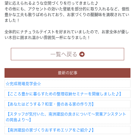
望に応えられるような空間づくりを行ってきました♪
その他にも、アクセントの効いた壁紙を部分的に取り入れるなど、個性
豊かな工夫も散りばめられており、お家づくりの醍醐味を満喫されてい
ました！
全体的にナチュラルテイストを好まれていましたので、お家全体が優し
い木目に囲まれ温かい雰囲気一杯になりました！
一覧へ戻る
最新の記事
☆完成現場見学会☆
【こころ豊かに暮らすための整理収納セミナーを開催しました♪】
【あなたはどうする？和室・畳のある家の作り方】
【スタッフが気付いた、南洲建設の良さについて～営業アシスタント
の岡島より～】
【南洲建設の家づくりおすすめエリアをご紹介♪】