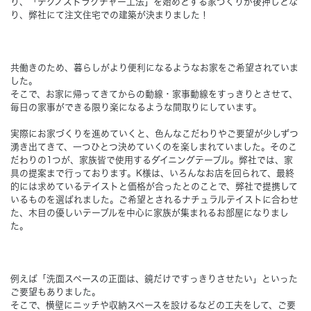
り、「テクノストラクチャー工法」を始めとする家づくりが後押しとな
り、弊社にて注文住宅での建築が決まりました！
Concept
コンセプト
共働きのため、暮らしがより便利になるようなお家をご希望されていま
Techno EX
テクノストラクチャーEX
した。
そこで、お家に帰ってきてからの動線・家事動線をすっきりとさせて、
毎日の家事ができる限り楽になるような間取りにしています。
実際にお家づくりを進めていくと、色んなこだわりやご要望が少しずつ
湧き出てきて、一つひとつ決めていくのを楽しまれていました。そのこ
だわりの1つが、家族皆で使用するダイニングテーブル。弊社では、家
具の提案まで行っております。K様は、いろんなお店を回られて、最終
的には求めているテイストと価格が合ったとのことで、弊社で提携して
いるものを選ばれました。ご希望とされるナチュラルテイストに合わせ
た、木目の優しいテーブルを中心に家族が集まれるお部屋になりまし
た。
例えば「洗面スペースの正面は、鏡だけですっきりさせたい」といった
ご要望もありました。
そこで、横壁にニッチや収納スペースを設けるなどの工夫をして、ご要