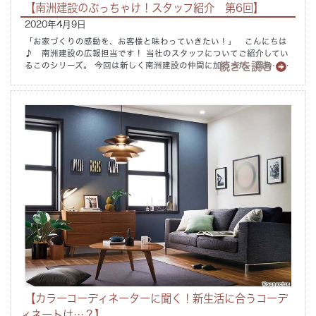
【南洲建設のぶっちゃけ！スタッフ紹介 第6回】
2020年4月9日
「お家づくりの感動を、お客様と味わっていきたい！」 こんにちは
♪ 南洲建設の広報担当です！ 当社のスタッフについてご紹介してい
続きを読む
るこのシリーズ。 今回は新しく南洲建設の仲間に加わった、岡島……
【カラーコーディネーターに聞く！新生活に合うコーデ
ィネートは…？】