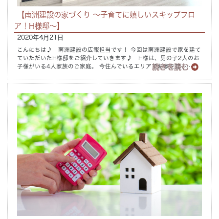
【南洲建設の家づくり ～子育てに嬉しいスキップフロ
ア！H様邸～】
2020年4月21日
こんにちは♪ 南洲建設の広報担当です！ 今回は南洲建設で家を建て
ていただいたH様邸をご紹介していきます♪ H様は、男の子2人のお
続きを読む
子様がいる4人家族のご家庭。 今住んでいるエリアでお家を建……