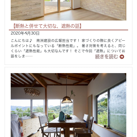
Concept
コンセプト
【断熱と併せて大切な、遮熱の話】
Techno EX
テクノストラクチャーEX
2020年4月30日
こんにちは♪ 南洲建設の広報担当です！ 家づくりの際に良くアピー
ルポイントにもなっている「断熱性能」。 暑さ対策を考えると、同じ
くらい「遮熱性能」も大切なんです！ そこで今回「遮熱」についてお
続きを読む
話をしま……