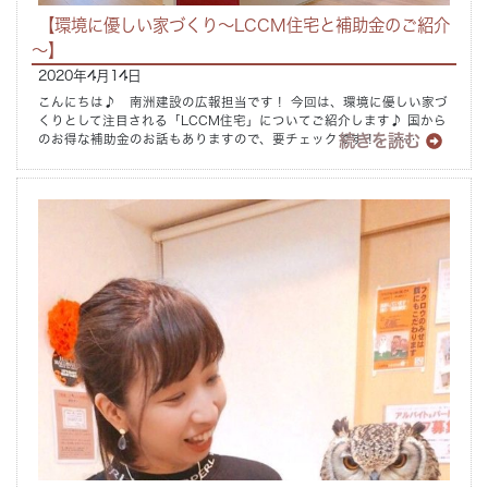
【環境に優しい家づくり～LCCM住宅と補助金のご紹介
～】
2020年4月14日
こんにちは♪ 南洲建設の広報担当です！ 今回は、環境に優しい家づ
くりとして注目される「LCCM住宅」についてご紹介します♪ 国から
続きを読む
のお得な補助金のお話もありますので、要チェックです！ ……