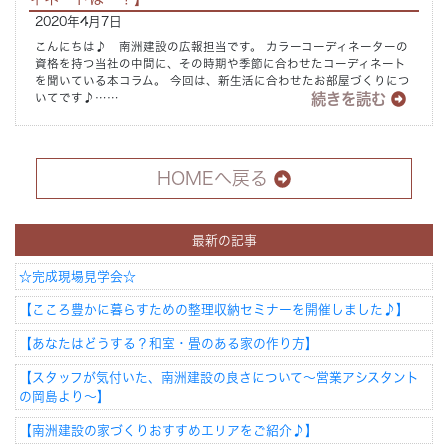
2020年4月7日
こんにちは♪ 南洲建設の広報担当です。 カラーコーディネーターの
資格を持つ当社の中間に、その時期や季節に合わせたコーディネート
を聞いている本コラム。 今回は、新生活に合わせたお部屋づくりにつ
続きを読む
いてです♪……
HOMEへ戻る
最新の記事
☆完成現場見学会☆
【こころ豊かに暮らすための整理収納セミナーを開催しました♪】
【あなたはどうする？和室・畳のある家の作り方】
【スタッフが気付いた、南洲建設の良さについて～営業アシスタント
の岡島より～】
【南洲建設の家づくりおすすめエリアをご紹介♪】