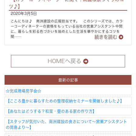
ツ♪】
2020年3月5日
こんにちは♪ 南洲建設の広報担当です。 このシリーズでは、カラ
ーコーディネーターの資格をもっている当社の営業アシスタント中間
に、暮らしを彩る色づかいを始めとした生活を華やかにするコツを
続きを読む
聞……
HOMEへ戻る
最新の記事
☆完成現場見学会☆
【こころ豊かに暮らすための整理収納セミナーを開催しました♪】
【あなたはどうする？和室・畳のある家の作り方】
【スタッフが気付いた、南洲建設の良さについて～営業アシスタント
の岡島より～】