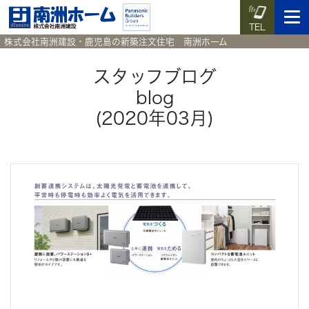
TEL
株式会社南洲建設・鹿児島の新築注文住宅 南洲ホーム
スタッフブログ
blog
イベント予約
施工実例集
暮らしのコラム
資料請求
(2020年03月)
HOME
ホーム
News
新着情報
Works
施工実例集
Voice
お客様の声
Blog
暮らしのコラム