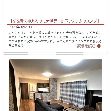
Concept
コンセプト
【光熱費を抑えるのに大活躍！蓄電システムのススメ】
Techno EX
テクノストラクチャーEX
2020年3月31日
こんにちは♪ 南洲建設の広報担当です！ 光熱費を抑えていくために
電気をこまめに消したりコンセントを抜き差ししたり…といろいろ工
夫をされている方は多いですよね。 家づくりのタイミングでできる光
続きを読む
熱費削減の……