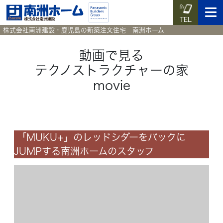
TEL
株式会社南洲建設・鹿児島の新築注文住宅 南洲ホーム
動画で見る
テクノストラクチャーの家
イベント予約
施工実例集
暮らしのコラム
資料請求
movie
HOME
ホーム
「MUKU+」のレッドシダーをバックに
News
新着情報
JUMPする南洲ホームのスタッフ
Works
施工実例集
Voice
お客様の声
Blog
暮らしのコラム