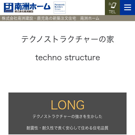
TEL
株式会社南洲建設・鹿児島の新築注文住宅 南洲ホーム
テクノストラクチャーの家
イベント予約
施工実例集
暮らしのコラム
資料請求
techno structure
HOME
ホーム
News
新着情報
Works
LONG
施工実例集
Voice
テクノストラクチャーの強さを生かした
お客様の声
耐震性・耐久性で長く安心して住める住宅品質
Blog
暮らしのコラム