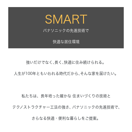
Concept
コンセプト
SMART
Techno EX
パナソニックの先進技術で
テクノストラクチャーEX
快適な居住環境
強いだけでなく､長く､快適に住み続けられる。
人生が100年ともいわれる時代だから､そんな家を届けたい。
私たちは、長年培った確かな 住まいづくりの技術と
テクノストラクチャー工法の強さ､ パナソニックの先進技術で､
さらなる快適・便利な暮らしをご提案。