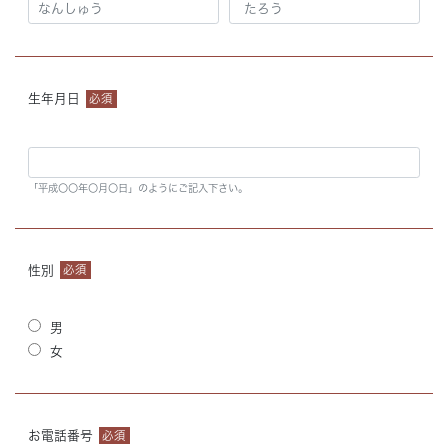
生年月日
必須
「平成〇〇年〇月〇日」のようにご記入下さい。
性別
必須
男
女
お電話番号
必須