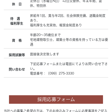
定休日（水曜日4日） +2日交替休、年末年始、盆
休 日
休、特別休
昇給年1回、賞与年2回、社会保険完備、退職金制度
待 遇
あり、
福利厚生
福利厚生も充実他、報奨金制度あり
年齢20～35歳位まで
宅地建物取引士、建築士等の資格を持っている方は優
資 格
遇
面接後決定致します
採用試験等
下記応募フォームまたは電話にてよりお問い合せ下さ
い。
問い合わせ
電話番号：（099）275-3330
採用応募フォーム
当社への募集ご希望の方は、下のお申込みフォームに必要事項をご記入