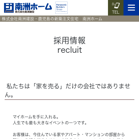
TEL
株式会社南洲建設・鹿児島の新築注文住宅 南洲ホーム
採用情報
recluit
イベント予約
施工実例集
暮らしのコラム
資料請求
HOME
ホーム
私たちは「家を売る」だけの会社ではありませ
News
新着情報
ん。
Works
施工実例集
マイホームを手に入れる。
Voice
お客様の声
人生でも最も大きなイベントの一つです。
お客様は、今住んでいる家やアパート・マンションの部屋から
Blog
暮らしのコラム