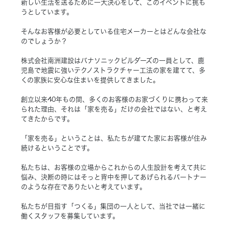
新しい生活を送るために一大決心をして、このイベントに挑も
うとしています。
Concept
コンセプト
そんなお客様が必要としている住宅メーカーとはどんな会社な
のでしょうか？
Techno EX
テクノストラクチャーEX
株式会社南洲建設はパナソニックビルダーズの一員として、鹿
児島で地震に強いテクノストラクチャー工法の家を建てて、多
くの家族に安心な住まいを提供してきました。
創立以来40年もの間、多くのお客様のお家づくりに携わって来
られた理由、それは「家を売る」だけの会社ではない、と考え
てきたからです。
「家を売る」ということは、私たちが建てた家にお客様が住み
続けるということです。
私たちは、お客様の立場からこれからの人生設計を考えて共に
悩み、決断の時にはそっと背中を押してあげられるパートナー
のような存在でありたいと考えています。
私たちが目指す「つくる」集団の一人として、当社では一緒に
働くスタッフを募集しています。