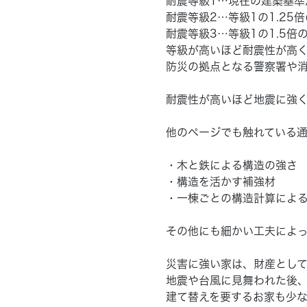
耐震等級1…現在の建築基準
耐震等級2…等級1の1.25
耐震等級3…等級1の1.5倍
等級が高いほど耐震性が高く
防災の拠点となる警察署や消
耐震性が高いほど地震に強く
他のページでも触れている
・木と鉄による構造の強さ
・構造を活かす補強材
・一棟ごとの構造計算によ
その他にも細かい工夫によ
災害に強い家は、財産とし
地震や台風に見舞われた後
建て替えを要するお家も少