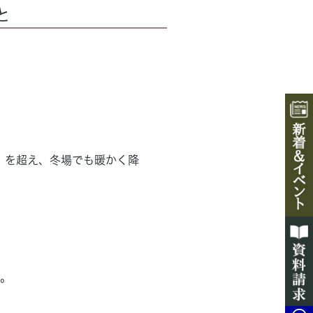
と
）を超え、冬場でも暖かく降
。