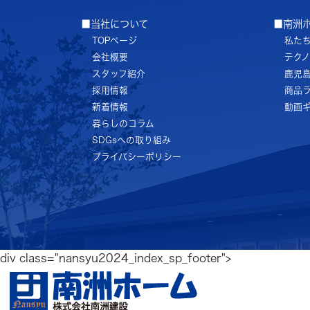
■当社について
■南洲
TOPページ
私た
会社概要
テク
スタッフ紹介
鹿児
採用情報
商品
新着情報
動画
暮らしのコラム
SDGsへの取り組み
プライバシーポリシー
div class="nansyu2024_index_sp_footer">