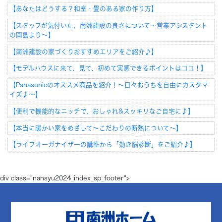
【あなたはどうする？和室・畳のある家の作り方】
【スタッフが気付いた、南洲建設の良さについて～営業アシスタント
の岡島より～】
【南洲建設の家づくりおすすめエリアをご紹介♪】
【モデルハウスに来て、見て、初めて実感できるポイントはココ！】
【Panasonicのオススメ商品を紹介！～日々おうちを自由にカスタマ
イズ♪～】
【便利で機能的なニッチで、おしゃれ&スッキリなご自宅に♪】
【本当に暖かい家をめざして～こだわりの断熱について～】
【ライフオーガナイザーの講座から「効き脳診断」をご紹介♪】
div class="nansyu2024_index_sp_footer">