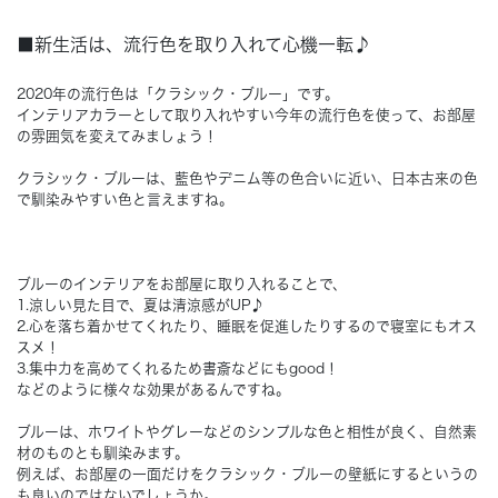
■新生活は、流行色を取り入れて心機一転♪
Concept
コンセプト
2020年の流行色は「クラシック・ブルー」です。
Techno EX
インテリアカラーとして取り入れやすい今年の流行色を使って、お部屋
テクノストラクチャーEX
の雰囲気を変えてみましょう！
クラシック・ブルーは、藍色やデニム等の色合いに近い、日本古来の色
で馴染みやすい色と言えますね。
ブルーのインテリアをお部屋に取り入れることで、
1.涼しい見た目で、夏は清涼感がUP♪
2.心を落ち着かせてくれたり、睡眠を促進したりするので寝室にもオス
スメ！
3.集中力を高めてくれるため書斎などにもgood！
などのように様々な効果があるんですね。
ブルーは、ホワイトやグレーなどのシンプルな色と相性が良く、自然素
材のものとも馴染みます。
例えば、お部屋の一面だけをクラシック・ブルーの壁紙にするというの
も良いのではないでしょうか。