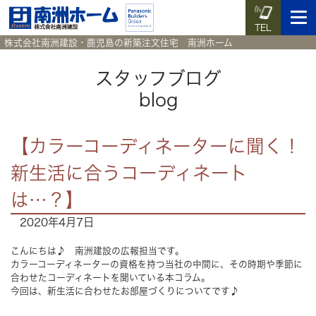
TEL
株式会社南洲建設・鹿児島の新築注文住宅 南洲ホーム
スタッフブログ
blog
イベント予約
施工実例集
暮らしのコラム
資料請求
【カラーコーディネーターに聞く！
HOME
ホーム
新生活に合うコーディネート
News
は…？】
新着情報
2020年4月7日
Works
施工実例集
こんにちは♪ 南洲建設の広報担当です。
カラーコーディネーターの資格を持つ当社の中間に、その時期や季節に
Voice
お客様の声
合わせたコーディネートを聞いている本コラム。
今回は、新生活に合わせたお部屋づくりについてです♪
Blog
暮らしのコラム