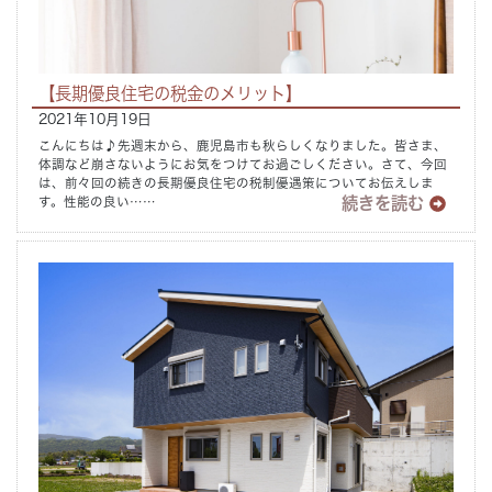
Concept
コンセプト
【長期優良住宅の税金のメリット】
Techno EX
テクノストラクチャーEX
2021年10月19日
こんにちは♪先週末から、鹿児島市も秋らしくなりました。皆さま、
体調など崩さないようにお気をつけてお過ごしください。さて、今回
は、前々回の続きの長期優良住宅の税制優遇策についてお伝えしま
続きを読む
す。性能の良い……