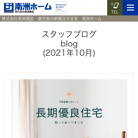
TEL
株式会社南洲建設・鹿児島の新築注文住宅 南洲ホーム
スタッフブログ
blog
イベント予約
施工実例集
暮らしのコラム
資料請求
(2021年10月)
HOME
ホーム
News
新着情報
Works
施工実例集
Voice
お客様の声
Blog
暮らしのコラム