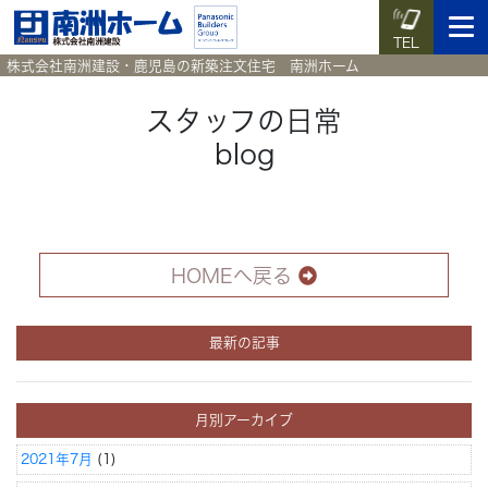
TEL
株式会社南洲建設・鹿児島の新築注文住宅 南洲ホーム
スタッフの日常
blog
イベント予約
施工実例集
暮らしのコラム
資料請求
HOME
ホーム
HOMEへ戻る
News
新着情報
最新の記事
Works
施工実例集
Voice
月別アーカイブ
お客様の声
2021年7月
(1)
Blog
暮らしのコラム