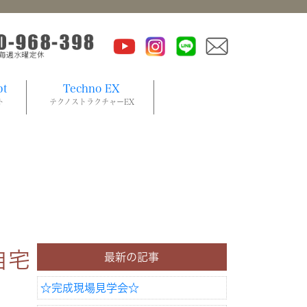
pt
Techno EX
ト
テクノストラクチャーEX
自宅
最新の記事
☆完成現場見学会☆