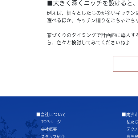
■大きく深くニッチを設けると
例えば、細々としたものが多いキッチン
選べるほか、キッチン廻りをごちゃごち
家づくりのタイミングで計画的に導入す
ら、色々と検討してみてくださいね♪
■当社について
■南洲
TOPページ
私た
会社概要
テク
スタッフ紹介
鹿児