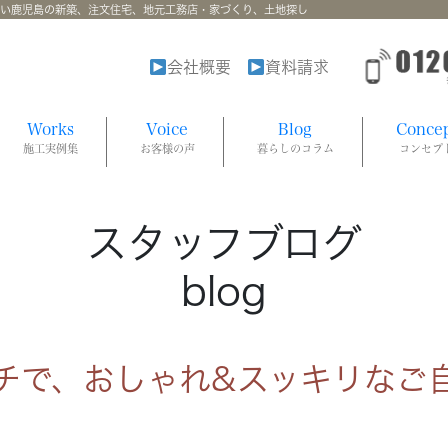
強い鹿児島の新築、注文住宅、地元工務店・家づくり、土地探し
会社概要
資料請求
Works
Voice
Blog
Conce
施工実例集
お客様の声
暮らしのコラム
コンセプ
スタッフブログ
blog
チで、おしゃれ&スッキリなご