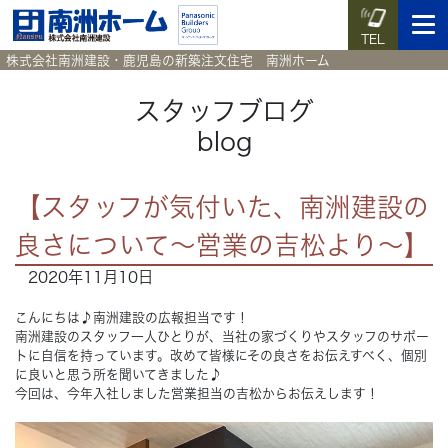
TEL
株式会社南洲建設・鹿児島の新築注文住宅 南洲ホーム
スタッフブログ
blog
イベント予約
施工実例集
暮らしのコラム
資料請求
【スタッフが気付いた、南洲建設の
HOME
ホーム
良さについて～営業の吉松より～】
2020年11月10日
News
新着情報
こんにちは♪南洲建設の広報担当です！
Works
施工実例集
南洲建設のスタッフ一人ひとりが、当社の家づくりやスタッフのサポー
トに自信を持っています。改めて皆様にその良さをお伝えすべく、個別
に良いと思う所を聞いてきました♪
Voice
お客様の声
今回は、今年入社しました営業担当の吉松からお伝えします！
Blog
暮らしのコラム