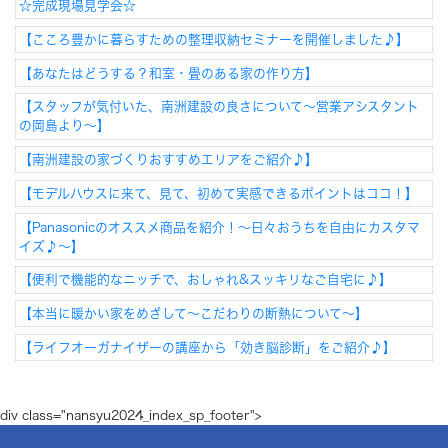
☆完成現場見学会☆
【こころ豊かに暮らすための整理収納セミナーを開催しました♪】
【あなたはどうする？和室・畳のある家の作り方】
【スタッフが気付いた、南洲建設の良さについて～営業アシスタント
の岡島より～】
【南洲建設の家づくりおすすめエリアをご紹介♪】
【モデルハウスに来て、見て、初めて実感できるポイントはココ！】
【Panasonicのオススメ商品を紹介！～日々おうちを自由にカスタマ
イズ♪～】
【便利で機能的なニッチで、おしゃれ&スッキリなご自宅に♪】
【本当に暖かい家をめざして～こだわりの断熱について～】
【ライフオーガナイザーの講座から「効き脳診断」をご紹介♪】
div class="nansyu2024_index_sp_footer">