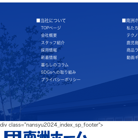
■当社について
■南洲
TOPページ
私た
会社概要
テク
スタッフ紹介
鹿児
採用情報
商品
新着情報
動画
暮らしのコラム
SDGsへの取り組み
プライバシーポリシー
div class="nansyu2024_index_sp_footer">