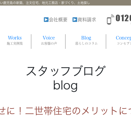
強い鹿児島の新築、注文住宅、地元工務店・家づくり、土地探し
会社概要
資料請求
Works
Voice
Blog
Conce
施工実例集
お客様の声
暮らしのコラム
コンセプ
スタッフブログ
blog
せに！二世帯住宅のメリットに