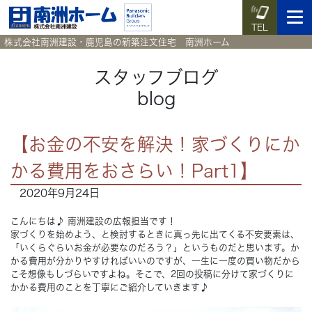
TEL
株式会社南洲建設・鹿児島の新築注文住宅 南洲ホーム
スタッフブログ
blog
イベント予約
施工実例集
暮らしのコラム
資料請求
【お金の不安を解決！家づくりにか
HOME
ホーム
かる費用をおさらい！Part1】
2020年9月24日
News
新着情報
こんにちは♪ 南洲建設の広報担当です！
Works
施工実例集
家づくりを始めよう、と検討するときに真っ先に出てくる不安要素は、
「いくらぐらいお金が必要なのだろう？」というものだと思います。か
かる費用が分かりやすければいいのですが、一生に一度の買い物だから
Voice
お客様の声
こそ想像もしづらいですよね。そこで、2回の投稿に分けて家づくりに
かかる費用のことを丁寧にご紹介していきます♪
Blog
暮らしのコラム