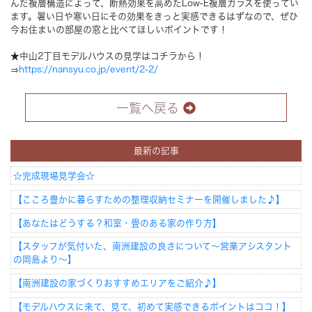
んだ複層構造によって、断熱効果を高めたLow-E複層ガラスを使ってい
ます。暑い日や寒い日にその効果をきっと実感できるはずなので、ぜひ
今お住まいの部屋の窓と比べてほしいポイントです！
★中山2丁目モデルハウスの見学はコチラから！
⇒
https://nansyu.co.jp/event/2-2/
一覧へ戻る
最新の記事
☆完成現場見学会☆
【こころ豊かに暮らすための整理収納セミナーを開催しました♪】
【あなたはどうする？和室・畳のある家の作り方】
【スタッフが気付いた、南洲建設の良さについて～営業アシスタント
の岡島より～】
【南洲建設の家づくりおすすめエリアをご紹介♪】
【モデルハウスに来て、見て、初めて実感できるポイントはココ！】