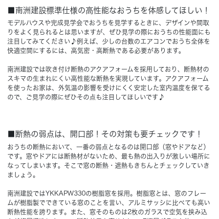
■南洲建設標準仕様の高性能なおうちを体感してほしい！
Concept
モデルハウスや完成見学会でおうちを見学するときに、デザインや間取
コンセプト
りをよく見られるとは思いますが、ぜひ見学の際におうちの性能面にも
注目してみてください♪例えば、少しの台数のエアコンでおうち全体を
Techno EX
快適空間にするには、高気密・高断熱である必要があります。
テクノストラクチャーEX
南洲建設では吹き付け断熱のアクアフォームを採用しており、断熱材の
スキマの生まれにくい高性能な断熱を実現しています。アクアフォーム
を使ったお家は、外気温の影響を受けにくく安定した室内温度を保てる
ので、ご見学の際にぜひその点も注目してほしいです♪
■断熱の弱点は、開口部！その対策も要チェックです！
おうちの断熱において、一番の弱点となるのは開口部（窓やドアなど）
です。窓やドアには断熱材がないため、最も熱の出入りが激しい場所に
なってしまいます。そこで窓の断熱・遮熱もきちんとチェックしていき
ましょう。
南洲建設ではYKKAPW330の樹脂窓を採用。樹脂窓とは、窓のフレー
ムが樹脂製でできている窓のことを言い、アルミサッシに比べても高い
断熱性能を誇ります。また、窓そのものは2枚のガラスで空気を挟み込