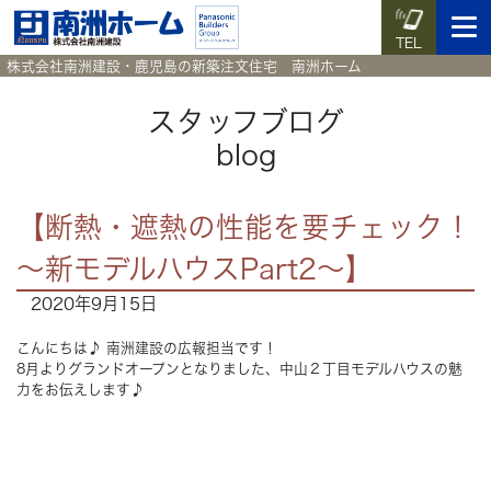
TEL
株式会社南洲建設・鹿児島の新築注文住宅 南洲ホーム
スタッフブログ
blog
イベント予約
施工実例集
暮らしのコラム
資料請求
【断熱・遮熱の性能を要チェック！
HOME
ホーム
～新モデルハウスPart2～】
2020年9月15日
News
新着情報
こんにちは♪ 南洲建設の広報担当です！
Works
施工実例集
8月よりグランドオープンとなりました、中山２丁目モデルハウスの魅
力をお伝えします♪
Voice
お客様の声
Blog
暮らしのコラム