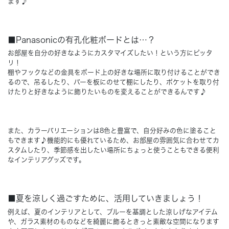
ます♪
Concept
コンセプト
■Panasonicの有孔化粧ボードとは…？
Techno EX
お部屋を自分の好きなようにカスタマイズしたい！という方にピッタ
テクノストラクチャーEX
リ！
棚やフックなどの金具をボード上の好きな場所に取り付けることができ
るので、吊るしたり、バーを板にのせて棚にしたり、ポケットを取り付
けたりと好きなように飾りたいものを変えることができるんです♪
また、カラーバリエーションは8色と豊富で、自分好みの色に塗ること
もできます♪機能的にも優れているため、お部屋の雰囲気に合わせてカ
スタムしたり、季節感を出したい場所にちょっと使うこともできる便利
なインテリアグッズです。
■夏を涼しく過ごすために、活用していきましょう！
例えば、夏のインテリアとして、ブルーを基調とした涼しげなアイテム
や、ガラス素材のものなどを綺麗に飾るときっと素敵な空間になります