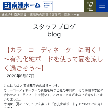
TEL
株式会社南洲建設・鹿児島の新築注文住宅 南洲ホーム
スタッフブログ
blog
イベント予約
施工実例集
暮らしのコラム
資料請求
【カラーコーディネーターに聞く！
HOME
ホーム
～有孔化粧ボードを使って夏を涼し
News
く過ごそう～】
新着情報
2020年8月27日
Works
施工実例集
こんにちは♪ 南洲建設の広報担当です。
カラーコーディネーターの資格を持つ当社の中間に、その時期や季節に
Voice
お客様の声
合わせたコーディネートを聞いて、これまでさまざまなご紹介をしてま
いりました。
今回は、夏のインテリアを楽しむ「有孔化粧ボード」についてご紹介し
Blog
暮らしのコラム