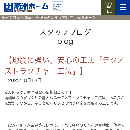
TEL
株式会社南洲建設・鹿児島の新築注文住宅 南洲ホーム
スタッフブログ
blog
イベント予約
施工実例集
暮らしのコラム
資料請求
【地震に強い、安心の工法「テクノ
HOME
ホーム
ストラクチャー工法」】
2020年8月18日
News
新着情報
こんにちは♪南洲建設の広報担当です！
Works
施工実例集
南洲建設の家づくりの肝となるテクノストラクチャー工法は、木の良さ
を活かしながら、もっと強くもっと心地よい家を実現する工法です。
Voice
お客様の声
一般的な在来木造建築に比べて、非常に強いつくりなのが特徴。他社で
Blog
暮らしのコラム