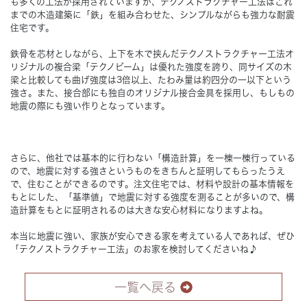
も多くの工法が採用されていますが、テクノストラクチャー工法はこれ
までの木造建築に「鉄」を組み合わせた、シンプルながらも強力な耐震
住宅です。
Concept
コンセプト
鉄骨を芯材としながら、上下を木で挟んだテクノストラクチャー工法オ
リジナルの複合梁「テクノビーム」は優れた強度を誇り、同サイズの木
Techno EX
テクノストラクチャーEX
梁と比較しても曲げ強度は3倍以上、たわみ量は約四分の一以下という
強さ。また、接合部にも独自のオリジナル接合金具を採用し、もしもの
地震の際にも強い作りとなっています。
さらに、他社では基本的に行わない「構造計算」を一棟一棟行っている
ので、地震に対する強さというものをきちんと証明してもらったうえ
で、住むことができるのです。注文住宅では、材料や設計の基本情報を
もとにした、「基準値」で地震に対する強度を測ることが多いので、構
造計算をもとに証明されるのは大きな安心材料になりますよね。
本当に地震に強い、家族が安心できる家を考えている人であれば、ぜひ
「テクノストラクチャー工法」のお家を検討してくださいね♪
一覧へ戻る