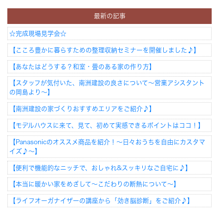
最新の記事
☆完成現場見学会☆
【こころ豊かに暮らすための整理収納セミナーを開催しました♪】
【あなたはどうする？和室・畳のある家の作り方】
【スタッフが気付いた、南洲建設の良さについて～営業アシスタント
の岡島より～】
【南洲建設の家づくりおすすめエリアをご紹介♪】
【モデルハウスに来て、見て、初めて実感できるポイントはココ！】
【Panasonicのオススメ商品を紹介！～日々おうちを自由にカスタマ
イズ♪～】
【便利で機能的なニッチで、おしゃれ&スッキリなご自宅に♪】
【本当に暖かい家をめざして～こだわりの断熱について～】
【ライフオーガナイザーの講座から「効き脳診断」をご紹介♪】