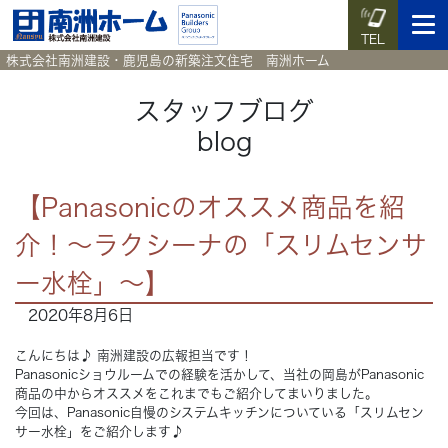
TEL
株式会社南洲建設・鹿児島の新築注文住宅 南洲ホーム
スタッフブログ
blog
イベント予約
施工実例集
暮らしのコラム
資料請求
【Panasonicのオススメ商品を紹
HOME
ホーム
介！～ラクシーナの「スリムセンサ
News
ー水栓」～】
新着情報
2020年8月6日
Works
施工実例集
こんにちは♪ 南洲建設の広報担当です！
Panasonicショウルームでの経験を活かして、当社の岡島がPanasonic
Voice
お客様の声
商品の中からオススメをこれまでもご紹介してまいりました。
今回は、Panasonic自慢のシステムキッチンについている「スリムセン
サー水栓」をご紹介します♪
Blog
暮らしのコラム