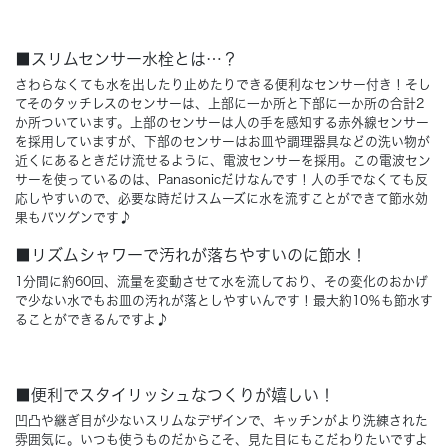
Concept
コンセプト
■スリムセンサー水栓とは…？
さわらなくても水を出したり止めたりできる便利なセンサー付き！そし
Techno EX
てそのタッチレスのセンサーは、上部に一か所と下部に一か所の合計2
テクノストラクチャーEX
か所ついています。上部のセンサーは人の手を感知する赤外線センサー
を採用していますが、下部のセンサーはお皿や調理器具などの洗い物が
近くにあるときだけ流せるように、電波センサーを採用。この電波セン
サーを使っているのは、Panasonicだけなんです！人の手でなくても反
応しやすいので、必要な時だけスムーズに水を流すことができて節水効
果もバツグンです♪
■リズムシャワーで汚れが落ちやすいのに節水！
1分間に約60回、流量を変動させて水を流しており、その変化のおかげ
で少ない水でもお皿の汚れが落としやすいんです！最大約10％も節水す
ることができるんですよ♪
■便利でスタイリッシュなつくりが嬉しい！
凹凸や継ぎ目が少ないスリムなデザインで、キッチンがより洗練された
雰囲気に。いつも使うものだからこそ、見た目にもこだわりたいですよ