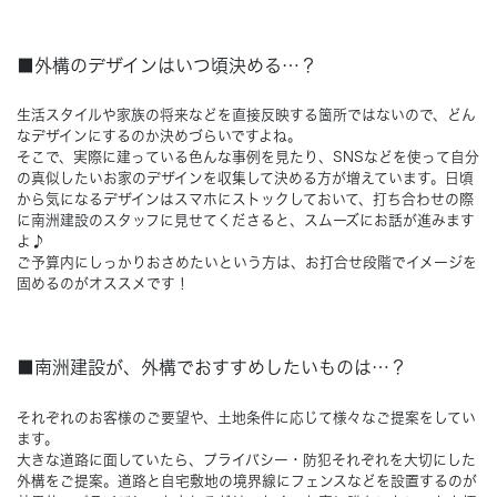
Concept
コンセプト
■外構のデザインはいつ頃決める…？
Techno EX
生活スタイルや家族の将来などを直接反映する箇所ではないので、どん
テクノストラクチャーEX
なデザインにするのか決めづらいですよね。
そこで、実際に建っている色んな事例を見たり、SNSなどを使って自分
の真似したいお家のデザインを収集して決める方が増えています。日頃
から気になるデザインはスマホにストックしておいて、打ち合わせの際
に南洲建設のスタッフに見せてくださると、スムーズにお話が進みます
よ♪
ご予算内にしっかりおさめたいという方は、お打合せ段階でイメージを
固めるのがオススメです！
■南洲建設が、外構でおすすめしたいものは…？
それぞれのお客様のご要望や、土地条件に応じて様々なご提案をしてい
ます。
大きな道路に面していたら、プライバシー・防犯それぞれを大切にした
外構をご提案。道路と自宅敷地の境界線にフェンスなどを設置するのが