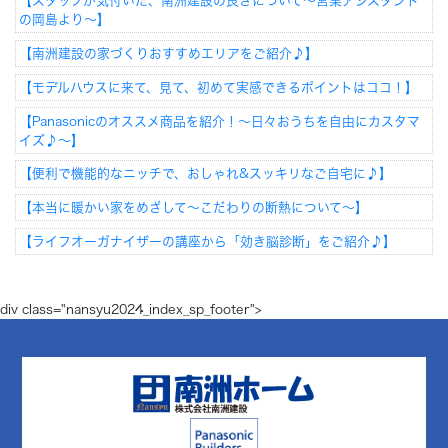
【スタッフが気付いた、南洲建設の良さについて～営業アシスタント
の岡島より～】
【南洲建設の家づくりおすすめエリアをご紹介♪】
【モデルハウスに来て、見て、初めて実感できるポイントはココ！】
【Panasonicのオススメ商品を紹介！～日々おうちを自由にカスタマ
イズ♪～】
【便利で機能的なニッチで、おしゃれ&スッキリなご自宅に♪】
【本当に暖かい家をめざして～こだわりの断熱について～】
【ライフオーガナイザーの講座から「効き脳診断」をご紹介♪】
div class="nansyu2024_index_sp_footer">