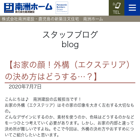
TEL
株式会社南洲建設・鹿児島の新築注文住宅 南洲ホーム
スタッフブログ
blog
イベント予約
施工実例集
暮らしのコラム
資料請求
【お家の顔！外構（エクステリア）
HOME
ホーム
の決め方はどうする…？】
2020年7月7日
News
新着情報
こんにちは♪ 南洲建設の広報担当です！
Works
施工実例集
お家の外構（エクステリア）はその家の印象を大きく左右する大切なも
の。
どんなデザインにするのか、素材を使うのか、色味はどうするのかなど
Voice
お客様の声
を一つひとつ考えていく必要があります。しかし、お家の内部と違って
決め所が難しいですよね。そこで今回は、外構の決め方やおすすめにつ
いてご紹介したいと思います。
Blog
暮らしのコラム