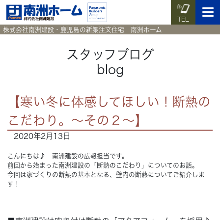
TEL
株式会社南洲建設・鹿児島の新築注文住宅 南洲ホーム
スタッフブログ
blog
イベント予約
施工実例集
暮らしのコラム
資料請求
【寒い冬に体感してほしい！断熱の
HOME
ホーム
こだわり。～その２～】
2020年2月13日
News
新着情報
こんにちは♪ 南洲建設の広報担当です。
Works
施工実例集
前回から始まった南洲建設の「断熱のこだわり」についてのお話。
今回は家づくりの断熱の基本となる、壁内の断熱についてご紹介しま
す！
Voice
お客様の声
Blog
暮らしのコラム