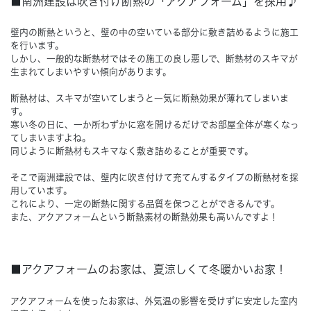
■南洲建設は吹き付け断熱の「アクアフォーム」を採用♪
Concept
壁内の断熱というと、壁の中の空いている部分に敷き詰めるように施工
コンセプト
を行います。
しかし、一般的な断熱材ではその施工の良し悪しで、断熱材のスキマが
Techno EX
生まれてしまいやすい傾向があります。
テクノストラクチャーEX
断熱材は、スキマが空いてしまうと一気に断熱効果が薄れてしまいま
す。
寒い冬の日に、一か所わずかに窓を開けるだけでお部屋全体が寒くなっ
てしまいますよね。
同じように断熱材もスキマなく敷き詰めることが重要です。
そこで南洲建設では、壁内に吹き付けて充てんするタイプの断熱材を採
用しています。
これにより、一定の断熱に関する品質を保つことができるんです。
また、アクアフォームという断熱素材の断熱効果も高いんですよ！
■アクアフォームのお家は、夏涼しくて冬暖かいお家！
アクアフォームを使ったお家は、外気温の影響を受けずに安定した室内