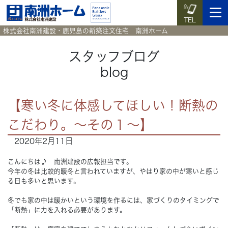
TEL
株式会社南洲建設・鹿児島の新築注文住宅 南洲ホーム
スタッフブログ
blog
イベント予約
施工実例集
暮らしのコラム
資料請求
【寒い冬に体感してほしい！断熱の
HOME
ホーム
こだわり。～その１～】
2020年2月11日
News
新着情報
こんにちは♪ 南洲建設の広報担当です。
Works
施工実例集
今年の冬は比較的暖冬と言われていますが、やはり家の中が寒いと感じ
る日も多いと思います。
Voice
お客様の声
冬でも家の中は暖かいという環境を作るには、家づくりのタイミングで
「断熱」に力を入れる必要があります。
Blog
暮らしのコラム