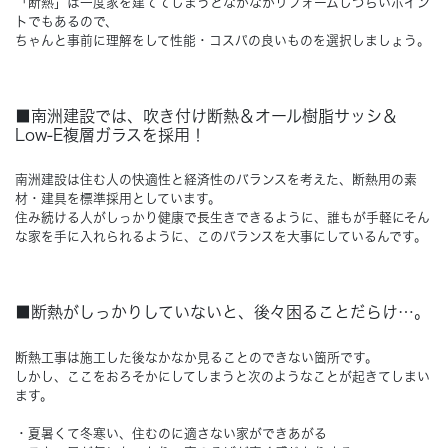
「断熱」は一度家を建ててしまうとなかなかリフォームしづらいポイン
トでもあるので、
ちゃんと事前に理解をして性能・コスパの良いものを選択しましょう。
Concept
コンセプト
Techno EX
テクノストラクチャーEX
■南洲建設では、吹き付け断熱＆オール樹脂サッシ＆
Low-E複層ガラスを採用！
南洲建設は住む人の快適性と経済性のバランスを考えた、断熱用の素
材・建具を標準採用としています。
住み続ける人がしっかり健康で長生きできるように、誰もが手軽にそん
な家を手に入れられるように、このバランスを大事にしているんです。
■断熱がしっかりしていないと、後々困ることだらけ…。
断熱工事は施工した後なかなか見ることのできない箇所です。
しかし、ここをおろそかにしてしまうと次のようなことが起きてしまい
ます。
・夏暑くて冬寒い、住むのに適さない家ができあがる