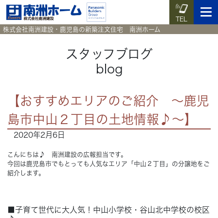
TEL
株式会社南洲建設・鹿児島の新築注文住宅 南洲ホーム
スタッフブログ
blog
イベント予約
施工実例集
暮らしのコラム
資料請求
【おすすめエリアのご紹介 ～鹿児
HOME
ホーム
島市中山２丁目の土地情報♪～】
2020年2月6日
News
新着情報
こんにちは♪ 南洲建設の広報担当です。
Works
施工実例集
今回は鹿児島市でもとっても人気なエリア「中山２丁目」の分譲地をご
紹介します。
Voice
お客様の声
■子育て世代に大人気！中山小学校・谷山北中学校の校区
Blog
暮らしのコラム