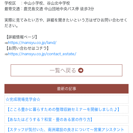
学校区 ：中山小学校、谷山北中学校
最寄交通：鹿児島交通 中山団地中央バス停 徒歩3分
実際に見てみたい方や、詳細を聞きたいという方はぜひお問い合わせく
ださい。
【詳細情報ページ】
⇒
https://nansyu.co.jp/land/
【お問い合わせはコチラ】
⇒
https://nansyu.co.jp/contact_estate/
一覧へ戻る
最新の記事
☆完成現場見学会☆
【こころ豊かに暮らすための整理収納セミナーを開催しました♪】
【あなたはどうする？和室・畳のある家の作り方】
【スタッフが気付いた、南洲建設の良さについて～営業アシスタント