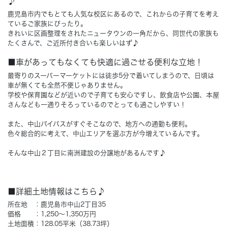
♪
鹿児島市内でもとても人気な校区にあるので、これからの子育てを考え
Concept
ているご家族にぴったり。
コンセプト
きれいに区画整理をされたニュータウンの一角だから、同世代の家族も
たくさんで、ご近所付き合いも楽しいはず♪
Techno EX
テクノストラクチャーEX
■車があってもなくても快適に過ごせる便利な立地！
最寄りのスーパーマーケットには徒歩5分で着いてしまうので、日頃は
車が無くても全然不便じゃありません。
学校や保育園などが近いので子育ても安心ですし、飲食店や公園、本屋
さんなども一通りそろっているのでとっても過ごしやすい！
また、中山バイパスがすぐそこなので、地方への通勤も便利。
色々総合的に考えて、中山エリアを選ぶ方が今増えているんです。
そんな中山２丁目に南洲建設の分譲地があるんです♪
■詳細土地情報はこちら♪
所在地 ：鹿児島市中山2丁目35
価格 ：1,250～1,350万円
土地面積：128.05平米（38.73坪）