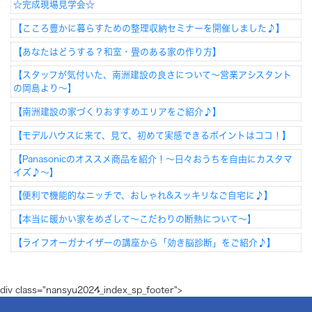
☆完成現場見学会☆
【こころ豊かに暮らすための整理収納セミナーを開催しました♪】
【あなたはどうする？和室・畳のある家の作り方】
【スタッフが気付いた、南洲建設の良さについて～営業アシスタント
の岡島より～】
【南洲建設の家づくりおすすめエリアをご紹介♪】
【モデルハウスに来て、見て、初めて実感できるポイントはココ！】
【Panasonicのオススメ商品を紹介！～日々おうちを自由にカスタマ
イズ♪～】
【便利で機能的なニッチで、おしゃれ&スッキリなご自宅に♪】
【本当に暖かい家をめざして～こだわりの断熱について～】
【ライフオーガナイザーの講座から「効き脳診断」をご紹介♪】
div class="nansyu2024_index_sp_footer">