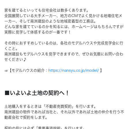
家を建てるといっても住宅会社は数多くあります。
Concept
コンセプト
全国展開している大手メーカー、地方のCMでよく見かける地場住宅メ
ーカー、そして南洲建設のような地域密着型の工務店。
どんな家を建てているのかを知るには、ホームページはもちろんですが
Techno EX
テクノストラクチャーEX
実際に見学して体感するのが一番です！
その時におすすめしているのは、各社のモデルハウスや完成見学会に行
くこと。
南洲建設もモデルハウスを見学できますので、ぜひお気軽にお問い合わ
せください♪
⇒【モデルハウスの紹介：
https://nansyu.co.jp/model/
】
■いよいよ土地の契約へ！
土地購入をするときは「不動産売買契約」を行います。
南洲建設の物件であれば当社と、それ以外であれば土地の仲介を行う不
動産会社で契約をします。
契約の前には必ず「重要事項説明」を行います。