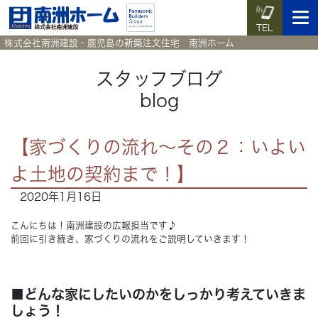
TEL
株式会社南洲建設・鹿児島の新築注文住宅 南洲ホーム
スタッフブログ
blog
イベント予約
施工実例集
暮らしのコラム
資料請求
【家づくりの流れ～その２：いよい
HOME
ホーム
よ土地の契約まで！】
2020年1月16日
News
新着情報
こんにちは！南洲建設の広報担当です♪
Works
施工実例集
前回に引き続き、家づくりの流れをご説明していきます！
Voice
お客様の声
■どんな家にしたいのかをしっかり考えていきま
しょう！
Blog
暮らしのコラム