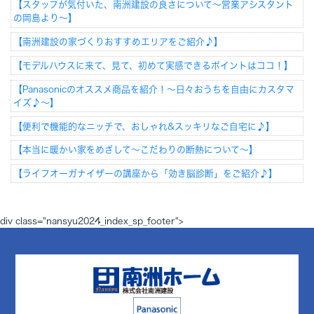
【スタッフが気付いた、南洲建設の良さについて～営業アシスタント
の岡島より～】
【南洲建設の家づくりおすすめエリアをご紹介♪】
【モデルハウスに来て、見て、初めて実感できるポイントはココ！】
【Panasonicのオススメ商品を紹介！～日々おうちを自由にカスタマ
イズ♪～】
【便利で機能的なニッチで、おしゃれ&スッキリなご自宅に♪】
【本当に暖かい家をめざして～こだわりの断熱について～】
【ライフオーガナイザーの講座から「効き脳診断」をご紹介♪】
div class="nansyu2024_index_sp_footer">