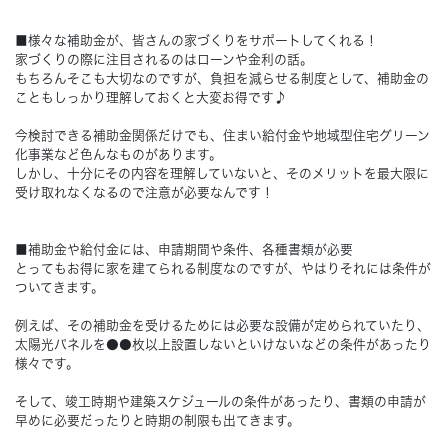
■様々な補助金が、皆さんの家づくりをサポートしてくれる！
Concept
コンセプト
家づくりの際に注目されるのはローンや金利の話。
もちろんそこも大切なのですが、負担を減らせる制度として、補助金の
こともしっかり理解しておくと大変お得です♪
Techno EX
テクノストラクチャーEX
今検討できる補助金関係だけでも、住まい給付金や地域型住宅グリーン
化事業など色んなものがあります。
しかし、十分にその内容を理解していないと、そのメリットを最大限に
受け取れなくなるので注意が必要なんです！
■補助金や給付金には、申請期間や条件、各種書類が必要
とってもお得に家を建てられる制度なのですが、やはりそれには条件が
ついてきます。
例えば、その補助金を受けるためには必要な設備が定められていたり、
太陽光パネルを●●枚以上設置しないといけないなどの条件があったり
様々です。
そして、竣工時期や建築スケジュールの条件があったり、書類の申請が
早めに必要だったりと時期の制限も出てきます。