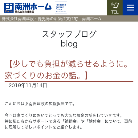
TEL
株式会社南洲建設・鹿児島の新築注文住宅 南洲ホーム
スタッフブログ
blog
イベント予約
施工実例集
暮らしのコラム
資料請求
【少しでも負担が減らせるように。
HOME
ホーム
家づくりのお金の話。】
2019年11月14日
News
新着情報
Works
施工実例集
こんにちは♪
南洲建設
の広報担当です。
今回は家づくりにおいてとっても大切なお金の話をしていきます。
Voice
お客様の声
特に私たちからサポートできる「
補助金
」や「
給付金
」について、事前
に理解してほしいポイントをご紹介します。
Blog
暮らしのコラム