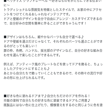
■ベリティス クラフトレーベル ～好きなものをかたちにできる住まい
に～
トラディショナルな雰囲気を特徴としたスタイルで、お家の中にアクセ
Concept
コンセプト
ントをつけてくれるおしゃれなインテリアです。
ドアと壁紙のデザインを自分で自由にアレンジ・カスタマイズできるの
で、自分好みの空間を簡単に作ることができちゃうんです！
Techno EX
テクノストラクチャーEX
■デザインはもちろん、細やかなパーツも自分で選べる♪
ドアや壁紙を選ぶだけじゃなくて、それぞれのパーツも選ぶことができ
るのがとっても楽しい！
扉の枠、色柄、ハンドル、採光部のデザインなど、自分の好きな組み合
わせを選んで楽しむことができるんです。
例えば、アンティーク風のプレートなどを使ってドアを飾ると、ちょっ
としたアクセントにすることも♪
あとから自分たちで飾っていくこともできるので、その時々の流行や好
みの形に仕上げられるんです。
■好きな色に塗れるドアまで♪自分たちだけのドアを作れる！
市販の塗料で自分たちの好きな色に塗装できるドアもご用意♪
既製品にはない色に仕上げたり、模様替えをするのと同じように色を塗