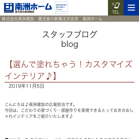
TEL
株式会社南洲建設・鹿児島の新築注文住宅 南洲ホーム
スタッフブログ
blog
イベント予約
施工実例集
暮らしのコラム
資料請求
【選んで塗れちゃう！カスタマイズ
HOME
ホーム
インテリア♪】
2019年11月5日
News
新着情報
Works
施工実例集
こんにちは♪南洲建設の広報担当です。
今回は、こだわりの家づくり・部屋作りを実現できるとっておきのおし
ゃれインテリアをご紹介いたします♪
Voice
お客様の声
Blog
暮らしのコラム