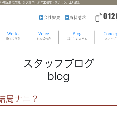
強い鹿児島の新築、注文住宅、地元工務店・家づくり、土地探し
会社概要
資料請求
Works
Voice
Blog
Conce
施工実例集
お客様の声
暮らしのコラム
コンセプ
スタッフブログ
blog
結局ナニ？