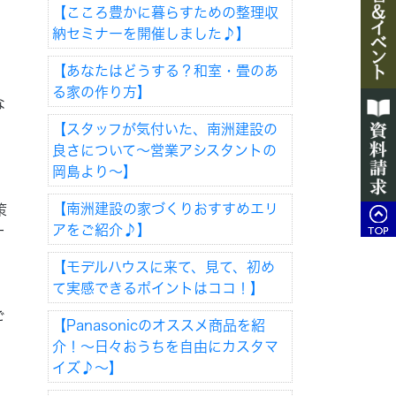
【こころ豊かに暮らすための整理収
納セミナーを開催しました♪】
【あなたはどうする？和室・畳のあ
る家の作り方】
な
【スタッフが気付いた、南洲建設の
良さについて～営業アシスタントの
岡島より～】
【南洲建設の家づくりおすすめエリ
策
アをご紹介♪】
一
【モデルハウスに来て、見て、初め
て実感できるポイントはココ！】
ご
【Panasonicのオススメ商品を紹
。
介！～日々おうちを自由にカスタマ
イズ♪～】