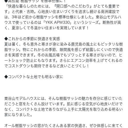
◆高性能“樹脂サッシ”を標準仕様に！
「快適な暮らしのためには、『開口部へのこだわり』がとても重要で
す」と代表・吉時。心地良い住まいづくりを追求し続ける南洲建設で
Concept
コンセプト
は、3年ほど前から樹脂サッシを標準仕様にしました。東谷山モデルハ
ウスで使っているのは「YKK APW330」というシリーズ。断熱性が高
く、夏涼しくて冬温かい住まいを実現しています！
Techno EX
テクノストラクチャーEX
◆これからの季節に快適さを実感
夏は暑く、冬も意外と寒さが身に染みる鹿児島の風土にもピッタリな樹
脂サッシ。特にこれからの季節、隙間風を感じず結露しにくいので快適
さを実感できます。冬のお風呂場でもゾワっとする寒さがないので、ヒ
ートショック防止にもなります。さらにエアコン効率を上げてくれるの
でコストダウンも期待できるなど良いことづくし！
◆コンパクトな土地でも明るい家に
東谷山モデルハウスには、そんな樹脂サッシの魅力を存分に感じていた
だこうと窓をたくさん設けています。肌に感じる空気が心地良いだけで
なく、コンパクトな土地でありながら上手に太陽光を取り込める明るい
家になりました。
オール樹脂サッシの窓がたくさんある家の快適さ、ぜひ体感しに来てく