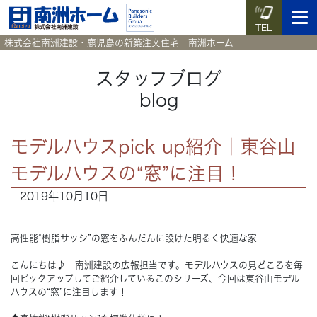
TEL
株式会社南洲建設・鹿児島の新築注文住宅 南洲ホーム
スタッフブログ
blog
イベント予約
施工実例集
暮らしのコラム
資料請求
モデルハウスpick up紹介｜東谷山
HOME
ホーム
モデルハウスの“窓”に注目！
2019年10月10日
News
新着情報
Works
施工実例集
高性能“樹脂サッシ”の窓をふんだんに設けた明るく快適な家
こんにちは♪ 南洲建設の広報担当です。モデルハウスの見どころを毎
Voice
お客様の声
回ピックアップしてご紹介しているこのシリーズ、今回は東谷山モデル
ハウスの“窓”に注目します！
Blog
暮らしのコラム