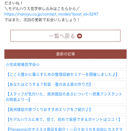
ださいね！
＼モデルハウス見学申し込みはこちらから／
https://nansyu.co.jp/contact_model/?post_id=3247
ではまた、次回の更新でお会いしましょう！
一覧へ戻る
最新の記事
☆完成現場見学会☆
【こころ豊かに暮らすための整理収納セミナーを開催しました♪】
【あなたはどうする？和室・畳のある家の作り方】
【スタッフが気付いた、南洲建設の良さについて～営業アシスタント
の岡島より～】
【南洲建設の家づくりおすすめエリアをご紹介♪】
【モデルハウスに来て、見て、初めて実感できるポイントはココ！】
【Panasonicのオススメ商品を紹介！～日々おうちを自由にカスタマ