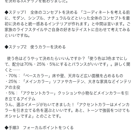
を決める3ステップを教わりました。
◆ステップ1 全体のコンセプトを決める
「コーディネートを考える前
Concept
コンセプト
に、モダン、シンプル、ナチュラルなどといった全体のコンセプトを最
初に決めると統一感あるインテリアが作れます」と中間は言います。ご
家族のライフスタイルやご自身の好きなテイストに合わせて考えてみる
Techno EX
テクノストラクチャーEX
といいですね。
◆ステップ2 使うカラーを決める
使う色はどうやって決めたらいいんですか？「使う色は3色までにし
て、配分は70％・25％・5％にするとバランスがいいです」。詳しく聞
くと……
・70％：「ベースカラー」床や壁、天井など広い面積を占めるもの
・25％：「メインカラー」ソファやカーテン、大きな家具などインテリ
アの主役
・5％：「アクセントカラー」クッションや小物などメインカラーを引
き立てるアイテム
うん、選ぶイメージがわいてきました！「アクセントカラーはメインカ
ラーを引き立てる色を選ぶといいです。あと、トーンで強弱をつけても
オシャレですよ」とのことです。
◆手順3 フォーカルポイントをつくる