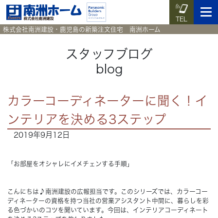
TEL
株式会社南洲建設・鹿児島の新築注文住宅 南洲ホーム
スタッフブログ
blog
イベント予約
施工実例集
暮らしのコラム
資料請求
カラーコーディネーターに聞く！イ
HOME
ホーム
ンテリアを決める3ステップ
2019年9月12日
News
新着情報
Works
施工実例集
「お部屋をオシャレにイメチェンする手順」
Voice
お客様の声
こんにちは♪南洲建設の広報担当です。このシリーズでは、カラーコー
ディネーターの資格を持つ当社の営業アシスタント中間に、暮らしを彩
る色づかいのコツを聞いています。今回は、インテリアコーディネート
Blog
暮らしのコラム