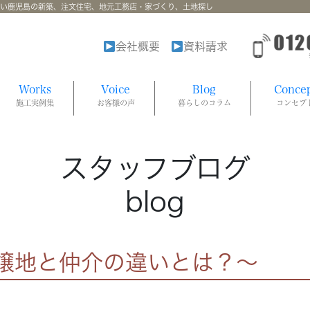
強い鹿児島の新築、注文住宅、地元工務店・家づくり、土地探し
会社概要
資料請求
Works
Voice
Blog
Conce
施工実例集
お客様の声
暮らしのコラム
コンセプ
スタッフブログ
blog
譲地と仲介の違いとは？～