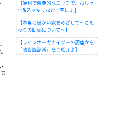
く
【便利で機能的なニッチで、おしゃ
れ&スッキリなご自宅に♪】
【本当に暖かい家をめざして～こだ
わりの断熱について～】
【ライフオーガナイザーの講座から
年
「効き脳診断」をご紹介♪】
す。
い
お気