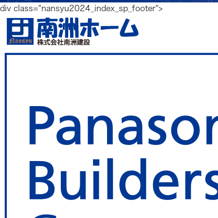
div class="nansyu2024_index_sp_footer">