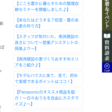
【こころ豊かに暮らすための整理収
納セミナーを開催しました♪】
【あなたはどうする？和室・畳のあ
お
る家の作り方】
【スタッフが気付いた、南洲建設の
良さについて～営業アシスタントの
の2
岡島より～】
【南洲建設の家づくりおすすめエリ
アをご紹介♪】
か
【モデルハウスに来て、見て、初め
て実感できるポイントはココ！】
【Panasonicのオススメ商品を紹
介！～日々おうちを自由にカスタマ
イズ♪～】
ご