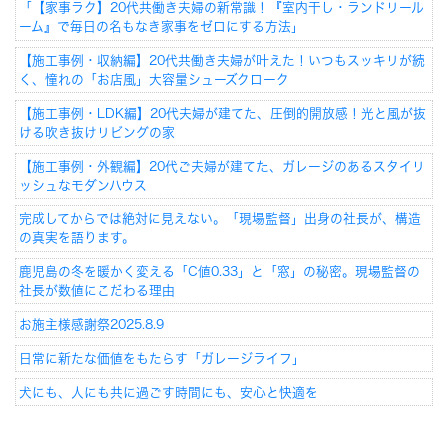
「【家事ラク】20代共働き夫婦の新常識！『室内干し・ランドリール
ーム』で毎日の名もなき家事をゼロにする方法」
【施工事例・収納編】20代共働き夫婦が叶えた！いつもスッキリが続
く、憧れの「お店風」大容量シューズクローク
【施工事例・LDK編】20代夫婦が建てた、圧倒的開放感！光と風が抜
ける吹き抜けリビングの家
【施工事例・外観編】20代ご夫婦が建てた、ガレージのあるスタイリ
ッシュなモダンハウス
完成してからでは絶対に見えない。「現場監督」出身の社長が、構造
の真実を語ります。
鹿児島の冬を暖かく変える「C値0.33」と「窓」の秘密。現場監督の
社長が数値にこだわる理由
お施主様感謝祭2025.8.9
日常に新たな価値をもたらす「ガレージライフ」
犬にも、人にも共に過ごす時間にも、安心と快適を