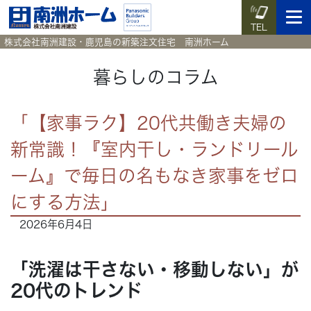
TEL
株式会社南洲建設・鹿児島の新築注文住宅 南洲ホーム
暮らしのコラム
イベント予約
施工実例集
暮らしのコラム
資料請求
「【家事ラク】20代共働き夫婦の
新常識！『室内干し・ランドリール
HOME
ホーム
ーム』で毎日の名もなき家事をゼロ
News
新着情報
にする方法」
2026年6月4日
Works
施工実例集
「洗濯は干さない・移動しない」が
Voice
お客様の声
20代のトレンド
Blog
暮らしのコラム