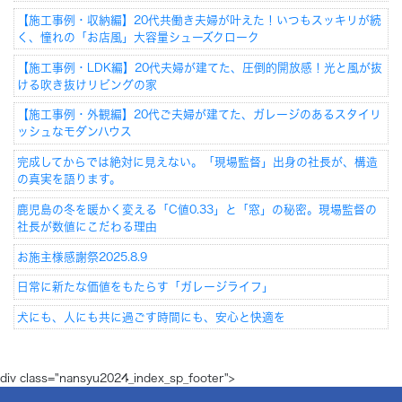
【施工事例・収納編】20代共働き夫婦が叶えた！いつもスッキリが続
く、憧れの「お店風」大容量シューズクローク
【施工事例・LDK編】20代夫婦が建てた、圧倒的開放感！光と風が抜
ける吹き抜けリビングの家
【施工事例・外観編】20代ご夫婦が建てた、ガレージのあるスタイリ
ッシュなモダンハウス
完成してからでは絶対に見えない。「現場監督」出身の社長が、構造
の真実を語ります。
鹿児島の冬を暖かく変える「C値0.33」と「窓」の秘密。現場監督の
社長が数値にこだわる理由
お施主様感謝祭2025.8.9
日常に新たな価値をもたらす「ガレージライフ」
犬にも、人にも共に過ごす時間にも、安心と快適を
div class="nansyu2024_index_sp_footer">