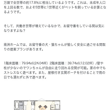
万頭で全世帯の約17.8％に相当しているようです。これは、未成年人口
を上回る数で、およそ5世帯に1世帯近くがペットを飼っている計算とな
Concept
るようです。
コンセプト
Techno EX
そして、共働き世帯が増えているなかで、お留守番をしている間は気に
テクノストラクチャーEX
なりますよね？
南洲ホームでは、お留守番の犬・猫ちゃんが愉しく安全に過ごせる間取
りの提案プランがあります。
1階床面積：79.94㎡(24.04坪）2階床面積：39.74㎡(12.02坪）/壁や
柱が少ないのでワンちゃんが自由に走り回れる空間が可能。家の中でも
ストレスなく遊べます。また、屋根付き玄関ポーチを付けることで雨の
日でも濡れずに外で遊べます。