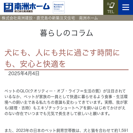
TEL
株式会社南洲建設・鹿児島の新築注文住宅 南洲ホーム
暮らしのコラム
イベント予約
施工実例集
暮らしのコラム
資料請求
犬にも、人にも共に過ごす時間に
も、安心と快適を
HOME
ホーム
2025年4月4日
News
新着情報
ペットのQLO(クオリティー・オブ・ライフ＝生活の質）が注目されて
いるなか、ペットが家族の一員として快適に暮らせるよう食事・生活環
Works
施工実例集
境への飼い主である私たちの意識も変わってきています。実際、我が家
も(経理・吉時）もエキゾチックショートヘアを飼いはじめてかけがえ
のない存在でいつまでも元気で長生きして欲しいと願います。
Voice
お客様の声
Blog
また、2023年の日本のペット飼育世帯数は、犬と猫を合わせて約1,591
暮らしのコラム