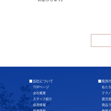
■当社について
■南洲
TOPページ
私た
会社概要
テク
スタッフ紹介
鹿児
採用情報
商品
新着情報
動画