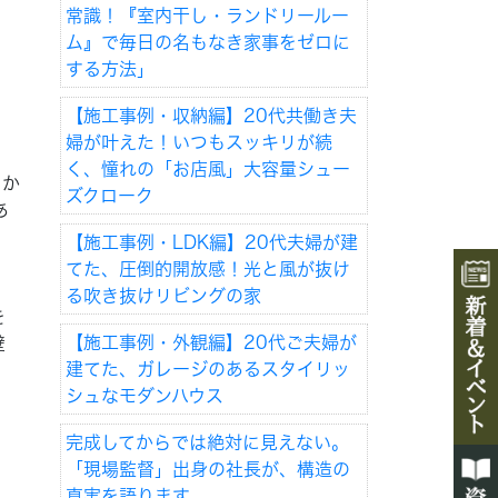
常識！『室内干し・ランドリールー
ム』で毎日の名もなき家事をゼロに
する方法」
【施工事例・収納編】20代共働き夫
婦が叶えた！いつもスッキリが続
く、憧れの「お店風」大容量シュー
しか
ズクローク
あ
【施工事例・LDK編】20代夫婦が建
てた、圧倒的開放感！光と風が抜け
る吹き抜けリビングの家
を
【施工事例・外観編】20代ご夫婦が
壁
建てた、ガレージのあるスタイリッ
シュなモダンハウス
完成してからでは絶対に見えない。
「現場監督」出身の社長が、構造の
真実を語ります。