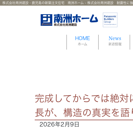
株式会社南洲建設・鹿児島の新築注文住宅 南洲ホーム - 株式会社南洲建設 耐震性に
HOME
News
ホーム
新着情報
完成してからでは絶対
長が、構造の真実を語
2026年2月9日