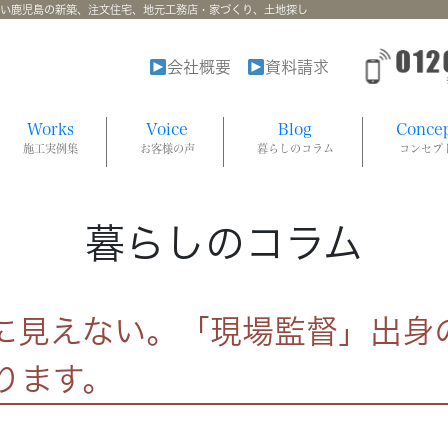
強い鹿児島の新築、注文住宅、地元工務店・家づくり、土地探し
会社概要
資料請求
Works
Voice
Blog
Conce
施工実例集
お客様の声
暮らしのコラム
コンセプ
暮らしのコラム
に見えない。「現場監督」出身
ります。