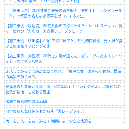
「ちく40年の家が、もう一度好きになる日」
「【家事ラク】20代共働き夫婦の新常識！『室内干し・ランドリール
ーム』で毎日の名もなき家事をゼロにする方法」
【施工事例・収納編】20代共働き夫婦が叶えた！いつもスッキリが続
く、憧れの「お店風」大容量シューズクローク
【施工事例・LDK編】20代夫婦が建てた、圧倒的開放感！光と風が抜
ける吹き抜けリビングの家
【施工事例・外観編】20代ご夫婦が建てた、ガレージのあるスタイリ
ッシュなモダンハウス
完成してからでは絶対に見えない。「現場監督」出身の社長が、構造
の真実を語ります。
鹿児島の冬を暖かく変える「C値0.33」と「窓」の秘密。現場監督の
社長が数値にこだわる理由
お施主様感謝祭2025.8.9
日常に新たな価値をもたらす「ガレージライフ」
犬にも、人にも共に過ごす時間にも、安心と快適を