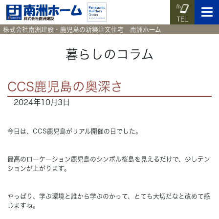
TEL
株式会社南洲建設・鹿児島の新築注文住宅 南洲ホーム
暮らしのコラム
イベント予約
施工実例集
暮らしのコラム
資料請求
CCS鹿児島の奥深さ
2024年10月3日
HOME
ホーム
今日は、CCS鹿児島がリアル開催の日でした。
News
新着情報
最高のローケーション鹿児島のシンボル桜島を見えるだけで、少しテン
Works
施工実例集
ションが上がります。
Voice
お客様の声
やっぱり、学ぶ環境と誰から学ぶのかって、とても大切だなと改めて感
じますね。
Blog
暮らしのコラム