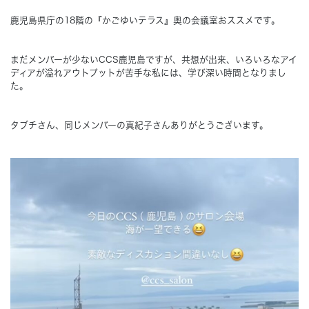
鹿児島県庁の18階の『かごゆいテラス』奥の会議室おススメです。
Concept
コンセプト
まだメンバーが少ないCCS鹿児島ですが、共想が出来、いろいろなアイ
Techno EX
ディアが溢れアウトプットが苦手な私には、学び深い時間となりまし
テクノストラクチャーEX
た。
タブチさん、同じメンバーの真紀子さんありがとうございます。