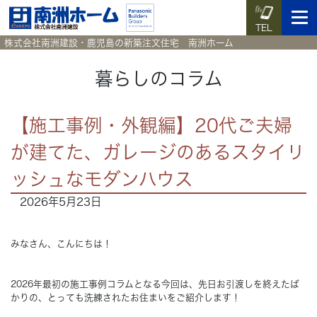
TEL
株式会社南洲建設・鹿児島の新築注文住宅 南洲ホーム
暮らしのコラム
イベント予約
施工実例集
暮らしのコラム
資料請求
【施工事例・外観編】20代ご夫婦
が建てた、ガレージのあるスタイリ
HOME
ホーム
ッシュなモダンハウス
News
新着情報
2026年5月23日
Works
施工実例集
みなさん、こんにちは！
Voice
お客様の声
2026年最初の施工事例コラムとなる今回は、先日お引渡しを終えたば
かりの、とっても洗練されたお住まいをご紹介します！
Blog
暮らしのコラム