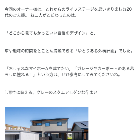
今回のオーナー様は、これからのライフステージを思いきり楽しむ20
Concept
代のご夫婦。 お二人がこだわったのは、
コンセプト
Techno EX
「どこから見てもかっこいい自慢のデザイン」
と、
テクノストラクチャーEX
車や趣味の時間をとことん満喫できる
「ゆとりある外構計画」でした。
「おしゃれなマイホームを建てたい」「ガレージやカーポートのある暮
らしに憧れる！」という方は、ぜひ参考にしてみてくださいね。
1.青空に映える、グレーのスクエアモダンな佇まい