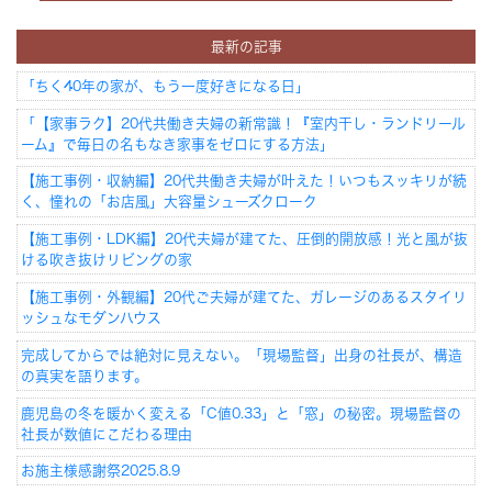
最新の記事
「ちく40年の家が、もう一度好きになる日」
「【家事ラク】20代共働き夫婦の新常識！『室内干し・ランドリール
ーム』で毎日の名もなき家事をゼロにする方法」
【施工事例・収納編】20代共働き夫婦が叶えた！いつもスッキリが続
く、憧れの「お店風」大容量シューズクローク
【施工事例・LDK編】20代夫婦が建てた、圧倒的開放感！光と風が抜
ける吹き抜けリビングの家
【施工事例・外観編】20代ご夫婦が建てた、ガレージのあるスタイリ
ッシュなモダンハウス
完成してからでは絶対に見えない。「現場監督」出身の社長が、構造
の真実を語ります。
鹿児島の冬を暖かく変える「C値0.33」と「窓」の秘密。現場監督の
社長が数値にこだわる理由
お施主様感謝祭2025.8.9