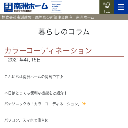
TEL
株式会社南洲建設・鹿児島の新築注文住宅 南洲ホーム
暮らしのコラム
イベント予約
施工実例集
暮らしのコラム
資料請求
カラーコーディネーション
2021年4月15日
HOME
ホーム
こんにちは南洲ホームの岡島です♪
News
新着情報
本日はとっても便利な機能をご紹介！
Works
施工実例集
パナソニックの「カラーコーディネーション」
Voice
お客様の声
パソコン、スマホで簡単に
Blog
暮らしのコラム