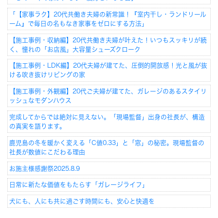
「【家事ラク】20代共働き夫婦の新常識！『室内干し・ランドリール
ーム』で毎日の名もなき家事をゼロにする方法」
【施工事例・収納編】20代共働き夫婦が叶えた！いつもスッキリが続
く、憧れの「お店風」大容量シューズクローク
【施工事例・LDK編】20代夫婦が建てた、圧倒的開放感！光と風が抜
ける吹き抜けリビングの家
【施工事例・外観編】20代ご夫婦が建てた、ガレージのあるスタイリ
ッシュなモダンハウス
完成してからでは絶対に見えない。「現場監督」出身の社長が、構造
の真実を語ります。
鹿児島の冬を暖かく変える「C値0.33」と「窓」の秘密。現場監督の
社長が数値にこだわる理由
お施主様感謝祭2025.8.9
日常に新たな価値をもたらす「ガレージライフ」
犬にも、人にも共に過ごす時間にも、安心と快適を