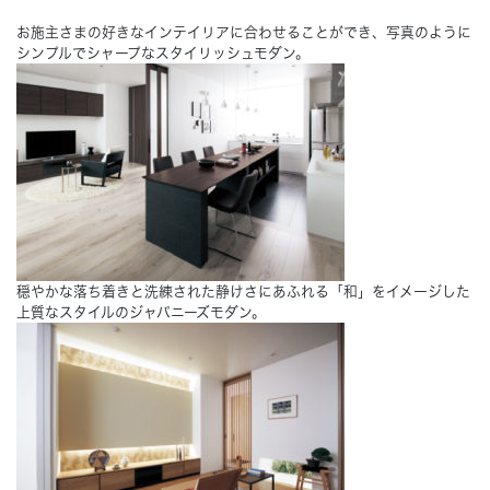
お施主さまの好きなインテイリアに合わせることができ、写真のように
Concept
シンプルでシャープなスタイリッシュモダン。
コンセプト
Techno EX
テクノストラクチャーEX
穏やかな落ち着きと洗練された静けさにあふれる「和」をイメージした
上質なスタイルのジャパニーズモダン。