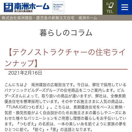
TEL
株式会社南洲建設・鹿児島の新築注文住宅 南洲ホーム
暮らしのコラム
イベント予約
施工実例集
暮らしのコラム
資料請求
【テクノストラクチャーの住宅ライ
ンナップ】
HOME
ホーム
2021年2月16日
News
新着情報
こんにちは♪ 南洲建設の広報担当です。今日は、弊社で採用している
パナソニックビルダーズグループの住宅商品を二つご案内します。ビル
ダーズさんによって、取り扱いの商品が違いますが、弊社は、全棟長期
Works
施工実例集
優良住宅を標準採用しています。その中でお施主さまに人気の商品は、
『TUMUGiE(つむぎえ）』。こちらは、長期優良住宅をベースに断熱・
気密・換気性能がよく自由設計のためお施主さまの暮らしやニーズにあ
Voice
お客様の声
わせた様々なバリエーションをご用意し理想の暮らしをお手伝いしてい
ます。『つむぎえ』の名前は、一本の美しい糸を紡ぐように家族の夢を
Blog
ひとつに紡ぐ。『紡ぐ』+『家』の造語となります。
暮らしのコラム