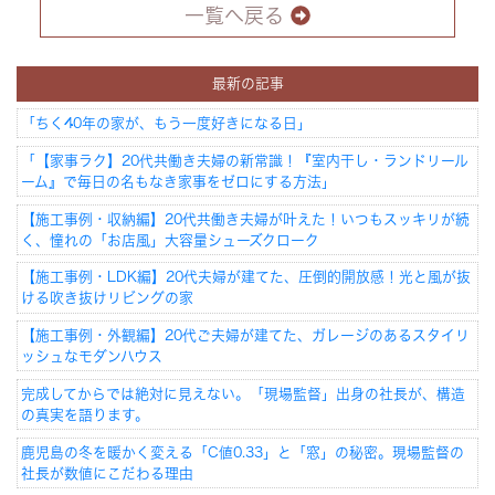
一覧へ戻る
最新の記事
「ちく40年の家が、もう一度好きになる日」
「【家事ラク】20代共働き夫婦の新常識！『室内干し・ランドリール
ーム』で毎日の名もなき家事をゼロにする方法」
【施工事例・収納編】20代共働き夫婦が叶えた！いつもスッキリが続
く、憧れの「お店風」大容量シューズクローク
【施工事例・LDK編】20代夫婦が建てた、圧倒的開放感！光と風が抜
ける吹き抜けリビングの家
【施工事例・外観編】20代ご夫婦が建てた、ガレージのあるスタイリ
ッシュなモダンハウス
完成してからでは絶対に見えない。「現場監督」出身の社長が、構造
の真実を語ります。
鹿児島の冬を暖かく変える「C値0.33」と「窓」の秘密。現場監督の
社長が数値にこだわる理由