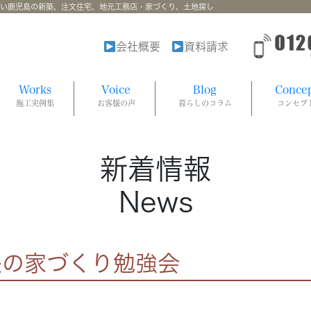
強い鹿児島の新築、注文住宅、地元工務店・家づくり、土地探し
会社概要
資料請求
Works
Voice
Blog
Conce
施工実例集
お客様の声
暮らしのコラム
コンセプ
新着情報
News
長の家づくり勉強会