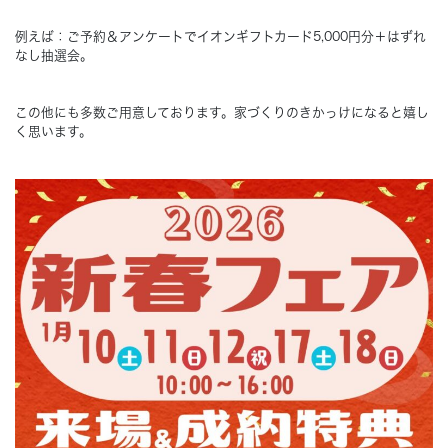
例えば：ご予約＆アンケートでイオンギフトカード5,000円分＋はずれ
Concept
コンセプト
なし抽選会。
Techno EX
テクノストラクチャーEX
この他にも多数ご用意しております。家づくりのきかっけになると嬉し
く思います。