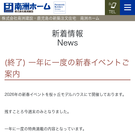
TEL
株式会社南洲建設・鹿児島の新築注文住宅 南洲ホーム
新着情報
News
イベント予約
施工実例集
暮らしのコラム
資料請求
(終了) 一年に一度の新春イベントご
HOME
ホーム
案内
News
新着情報
2026年の新春イベントを桜ヶ丘モデルハウスにて開催しております。
Works
施工実例集
残すことろ今週末のみとなりました。
Voice
お客様の声
一年に一度の特典満載の内容となっています。
Blog
暮らしのコラム