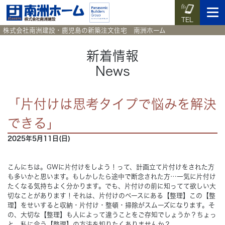
TEL
株式会社南洲建設・鹿児島の新築注文住宅 南洲ホーム
新着情報
News
イベント予約
施工実例集
暮らしのコラム
資料請求
「片付けは思考タイプで悩みを解決
HOME
ホーム
できる」
2025年5月11日(日)
News
新着情報
Works
こんにちは。GWに片付けをしよう！って、計画立て片付けをされた方
施工実例集
も多いかと思います。もしかしたら途中で断念された方…一気に片付け
たくなる気持ちよく分かります。でも、片付けの前に知ってて欲しい大
Voice
切なことがあります！それは、片付けのベースにある【整理】この【整
お客様の声
理】をせいすると収納・片付け・整頓・掃除がスムーズになります。そ
の、大切な【整理】も人によって違うことをご存知でしょうか？ちょっ
Blog
暮らしのコラム
と、私に合う【整理】の方法を知りたくありませんか？