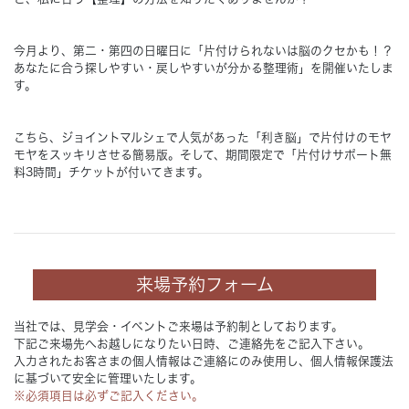
Concept
コンセプト
今月より、第二・第四の日曜日に「片付けられないは脳のクセかも！？
あなたに合う探しやすい・戻しやすいが分かる整理術」を開催いたしま
す。
Techno EX
テクノストラクチャーEX
こちら、ジョイントマルシェで人気があった「利き脳」で片付けのモヤ
モヤをスッキリさせる簡易版。そして、期間限定で「片付けサポート無
料3時間」チケットが付いてきます。
来場予約フォーム
当社では、見学会・イベントご来場は予約制としております。
下記ご来場先へお越しになりたい日時、ご連絡先をご記入下さい。
入力されたお客さまの個人情報はご連絡にのみ使用し、個人情報保護法
に基づいて安全に管理いたします。
※必須項目は必ずご記入ください。