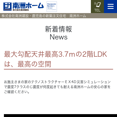
TEL
株式会社南洲建設・鹿児島の新築注文住宅 南洲ホーム
新着情報
News
イベント予約
施工実例集
暮らしのコラム
資料請求
最大勾配天井最高3.7ｍの2階LDK
HOME
ホーム
は、最高の空間
News
新着情報
お施主さまの家のテクノストラクチャーＥＸ4Ｄ災害シミュレーション
Works
で震度7クラスのじ震度が何度起きても耐える南洲ホームの安心の家を
施工実例集
ご確認ください。
Voice
お客様の声
Blog
暮らしのコラム