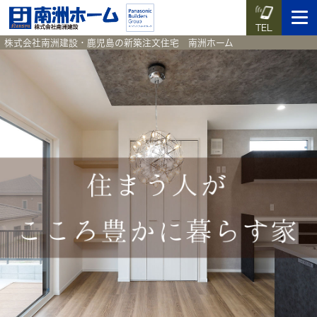
TEL
株式会社南洲建設・鹿児島の新築注文住宅 南洲ホーム
イベント予約
施工実例集
暮らしのコラム
資料請求
HOME
ホーム
News
新着情報
Works
施工実例集
Voice
お客様の声
Blog
暮らしのコラム