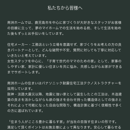
私たちから皆様へ
南洲ホームでは、鹿児島市を中心に家づくりが大好きなスタッフがお客様
の目線に立って、夢のマイホームでの生活を始める前、そして生活を始め
た後もずっとお手伝いをしています。
住宅メーカー・工務店という立場を意識せず、家づくりをお考えの方の良
きパートナーとして、どんな疑問や不安、質問に対しても丁寧に対応して
いきたいと考えています。
女性スタッフを中心に、「子育て世代のママのための家」として、家事の
しやすい家、家計に優しい住まいを共に悩み、共感しながらお家ができる
までサポートします。
南洲ホームの住まいはパナソニック耐震住宅工法テクノストラクチャーを
採用しています。
阪神・淡路大震災以降、地震に強い家として誕生したこの工法は、木造建
築の良さを活かしながらも鉄の強さを合わせ持った構造体としての強さと
それによって可能になった自由な間取り、構造計算に基づく信頼性で多く
の方に選ばれています。
「住まう人がこころ豊かに暮らす家」が当社の目指す住まいの形です。
満足して頂くポイントはお施主様によって異なります。安心して暮らせる