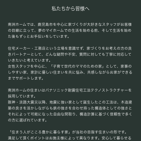
私たちから皆様へ
南洲ホームでは、鹿児島市を中心に家づくりが大好きなスタッフがお客様
の目線に立って、夢のマイホームでの生活を始める前、そして生活を始め
た後もずっとお手伝いをしています。
住宅メーカー・工務店という立場を意識せず、家づくりをお考えの方の良
きパートナーとして、どんな疑問や不安、質問に対しても丁寧に対応して
いきたいと考えています。
女性スタッフを中心に、「子育て世代のママのための家」として、家事の
しやすい家、家計に優しい住まいを共に悩み、共感しながらお家ができる
までサポートします。
南洲ホームの住まいはパナソニック耐震住宅工法テクノストラクチャーを
採用しています。
阪神・淡路大震災以降、地震に強い家として誕生したこの工法は、木造建
築の良さを活かしながらも鉄の強さを合わせ持った構造体としての強さと
それによって可能になった自由な間取り、構造計算に基づく信頼性で多く
の方に選ばれています。
「住まう人がこころ豊かに暮らす家」が当社の目指す住まいの形です。
満足して頂くポイントはお施主様によって異なります。安心して暮らせる