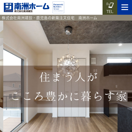
TEL
株式会社南洲建設・鹿児島の新築注文住宅 南洲ホーム
イベント予約
施工実例集
暮らしのコラム
資料請求
HOME
ホーム
News
新着情報
Works
施工実例集
Voice
お客様の声
Blog
暮らしのコラム