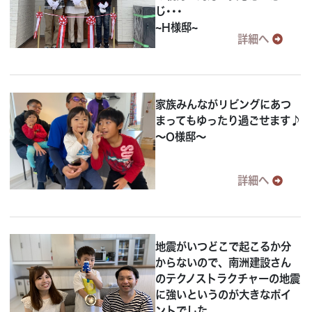
じ･･･
~H様邸~
詳細へ
家族みんながリビングにあつ
まってもゆったり過ごせます♪
～O様邸～
詳細へ
地震がいつどこで起こるか分
からないので、南洲建設さん
のテクノストラクチャーの地震
に強いというのが大きなポイ
ントでした。