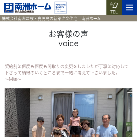
TEL
株式会社南洲建設・鹿児島の新築注文住宅 南洲ホーム
お客様の声
voice
イベント予約
施工実例集
暮らしのコラム
資料請求
契約前に何度も何度も間取りの変更をしましたが丁寧に対応して
HOME
ホーム
下さって納得のいくところまで一緒に考えて下さいました。
～M様～
News
新着情報
Works
施工実例集
Voice
お客様の声
Blog
暮らしのコラム