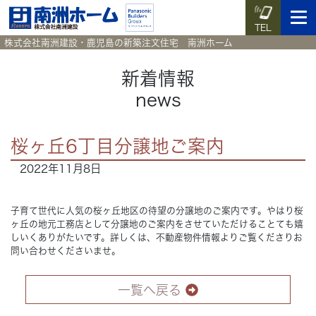
TEL
株式会社南洲建設・鹿児島の新築注文住宅 南洲ホーム
新着情報
news
イベント予約
施工実例集
暮らしのコラム
資料請求
桜ヶ丘6丁目分譲地ご案内
HOME
ホーム
2022年11月8日
News
新着情報
子育て世代に人気の桜ヶ丘地区の待望の分譲地のご案内です。やはり桜
ヶ丘の地元工務店として分譲地のご案内をさせていただけることても嬉
Works
施工実例集
しいくありがたいです。詳しくは、不動産物件情報よりご覧くださりお
問い合わせくださいませ。
Voice
お客様の声
一覧へ戻る
Blog
暮らしのコラム