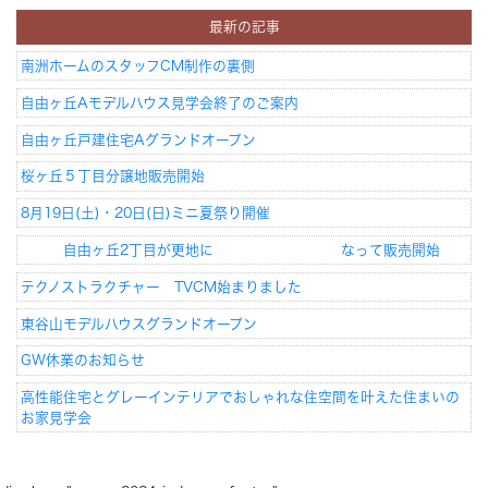
最新の記事
Concept
コンセプト
南洲ホームのスタッフCM制作の裏側
自由ヶ丘Aモデルハウス見学会終了のご案内
Techno EX
テクノストラクチャーEX
自由ヶ丘戸建住宅Aグランドオープン
桜ヶ丘５丁目分譲地販売開始
8月19日(土)・20日(日)ミニ夏祭り開催
自由ヶ丘2丁目が更地に なって販売開始
テクノストラクチャー TVCM始まりました
東谷山モデルハウスグランドオープン
GW休業のお知らせ
高性能住宅とグレーインテリアでおしゃれな住空間を叶えた住まいの
お家見学会