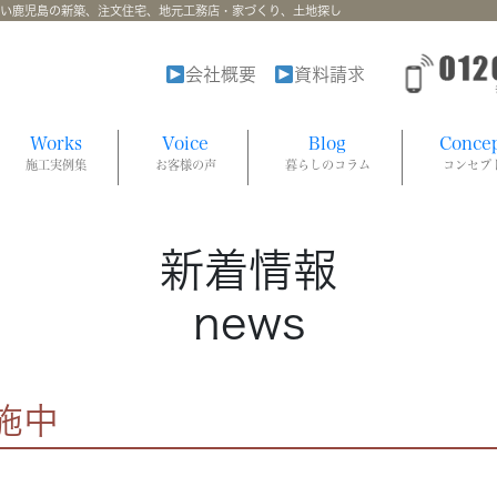
強い鹿児島の新築、注文住宅、地元工務店・家づくり、土地探し
会社概要
資料請求
Works
Voice
Blog
Conce
施工実例集
お客様の声
暮らしのコラム
コンセプ
新着情報
news
施中