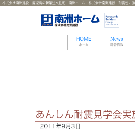
株式会社南洲建設・鹿児島の新築注文住宅 南洲ホーム - 株式会社南洲建設 耐震性に
HOME
News
ホーム
新着情報
あんしん耐震見学会実
2011年9月3日