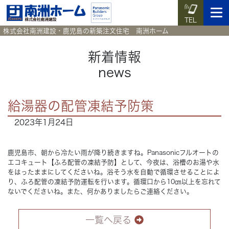
TEL
株式会社南洲建設・鹿児島の新築注文住宅 南洲ホーム
新着情報
news
イベント予約
施工実例集
暮らしのコラム
資料請求
給湯器の配管凍結予防策
HOME
ホーム
2023年1月24日
News
新着情報
鹿児島市、朝から冷たい雨が降り続きますね。Panasonicフルオートの
エコキュート【ふろ配管の凍結予防】として、今夜は、浴槽のお湯や水
Works
施工実例集
をはったままにしてくださいね。浴そう水を自動で循環させることによ
り、ふろ配管の凍結予防運転を行います。循環口から10㎝以上を忘れて
ないでくださいね。また、何かありましたらご連絡ください。
Voice
お客様の声
一覧へ戻る
Blog
暮らしのコラム