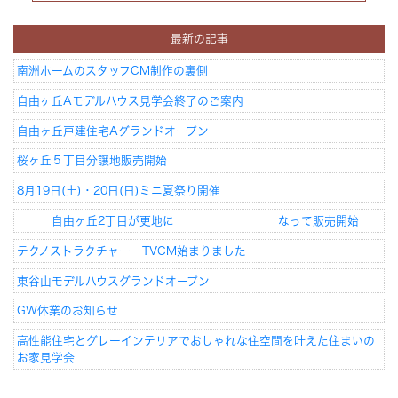
最新の記事
Concept
コンセプト
南洲ホームのスタッフCM制作の裏側
Techno EX
テクノストラクチャーEX
自由ヶ丘Aモデルハウス見学会終了のご案内
自由ヶ丘戸建住宅Aグランドオープン
桜ヶ丘５丁目分譲地販売開始
8月19日(土)・20日(日)ミニ夏祭り開催
自由ヶ丘2丁目が更地に なって販売開始
テクノストラクチャー TVCM始まりました
東谷山モデルハウスグランドオープン
GW休業のお知らせ
高性能住宅とグレーインテリアでおしゃれな住空間を叶えた住まいの
お家見学会