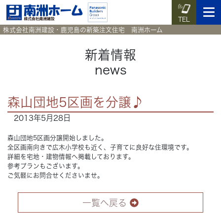
TEL
株式会社南洲建設・鹿児島の新築注文住宅 南洲ホーム
新着情報
news
イベント予約
施工実例集
暮らしのコラム
資料請求
森山団地5区画を分譲♪
HOME
ホーム
2013年5月28日
News
森山団地5区画分譲開始しました。
新着情報
全区画南向きで広木小学校も近く、子育てに良好な住環境です。
詳細を宅地・建物情報へ掲載しております。
Works
施工実例集
参考プランもございます。
ご気軽にお問合せくださいませ。
Voice
お客様の声
一覧へ戻る
Blog
暮らしのコラム