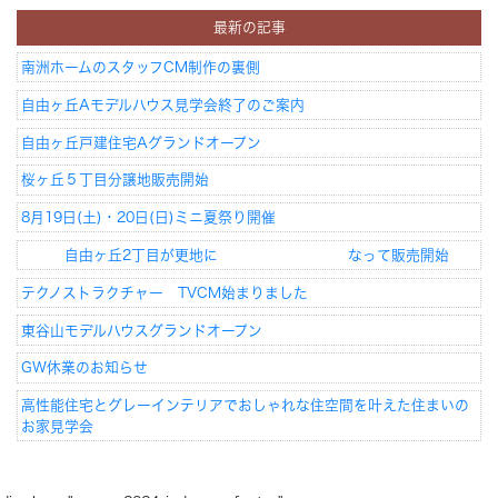
最新の記事
Concept
コンセプト
南洲ホームのスタッフCM制作の裏側
自由ヶ丘Aモデルハウス見学会終了のご案内
Techno EX
テクノストラクチャーEX
自由ヶ丘戸建住宅Aグランドオープン
桜ヶ丘５丁目分譲地販売開始
8月19日(土)・20日(日)ミニ夏祭り開催
自由ヶ丘2丁目が更地に なって販売開始
テクノストラクチャー TVCM始まりました
東谷山モデルハウスグランドオープン
GW休業のお知らせ
高性能住宅とグレーインテリアでおしゃれな住空間を叶えた住まいの
お家見学会