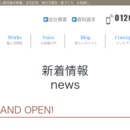
強い鹿児島の新築、注文住宅、地元工務店・家づくり、土地探し
会社概要
資料請求
Works
Voice
Blog
Conce
施工実例集
お客様の声
暮らしのコラム
コンセプ
新着情報
news
ND OPEN!